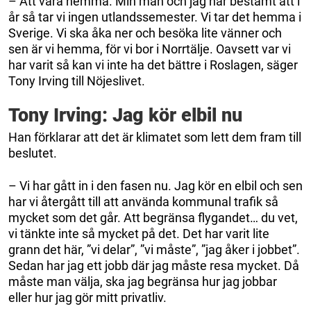
– Att vara hemma. Min man och jag har bestämt att i
år så tar vi ingen utlandssemester. Vi tar det hemma i
Sverige. Vi ska åka ner och besöka lite vänner och
sen är vi hemma, för vi bor i Norrtälje. Oavsett var vi
har varit så kan vi inte ha det bättre i Roslagen, säger
Tony Irving till Nöjeslivet.
Tony Irving: Jag kör elbil nu
Han förklarar att det är klimatet som lett dem fram till
beslutet.
– Vi har gått in i den fasen nu. Jag kör en elbil och sen
har vi återgått till att använda kommunal trafik så
mycket som det går. Att begränsa flygandet… du vet,
vi tänkte inte så mycket på det. Det har varit lite
grann det här, ”vi delar”, ”vi måste”, ”jag åker i jobbet”.
Sedan har jag ett jobb där jag måste resa mycket. Då
måste man välja, ska jag begränsa hur jag jobbar
eller hur jag gör mitt privatliv.