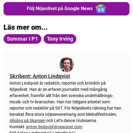
Följ Nöjeslivet på Google News
Läs mer om...
Sommar I P1
Tony Irving
Skribent: Anton Lindqvist
Anton
Lindqvist
är redaktör, reporter och krönikör på
Nöjeslivet. Han är en erfaren journalist med mångårig
erfarenhet, framför allt från den svenska underhållnings-,
musik- och tv-branschen. Han har tidigare arbetat som
reporter och redaktör på SVT. För Nöjeslivets räkning har han
bevakat flera stora nöjesevenemang som Melodifestivalen,
Allsång på Skansen
och Let’s dance i kulisserna.
Kontakt:
anton.lindqvist@newsner.com
Följ Anton Lindqvist på LinkedIn
här
.