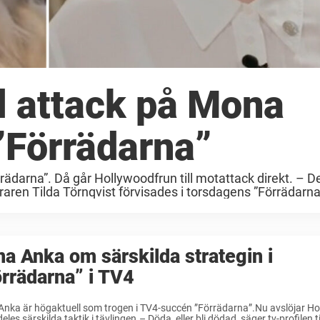
l attack på Mona
 ”Förrädarna”
ädarna”. Då går Hollywoodfrun till motattack direkt. – De
eraren Tilda Törnqvist förvisades i torsdagens ”Förrädarna”
a Anka om särskilda strategin i
rrädarna” i TV4
Anka är högaktuell som trogen i TV4-succén ”Förrädarna”.Nu avslöjar H
deles särskilda taktik i tävlingen.– Döda, eller bli dödad, säger tv-profilen til