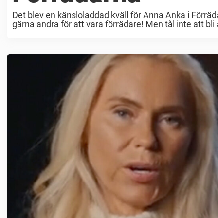
Det blev en känsloladdad kväll för Anna Anka i Förrä
gärna andra för att vara förrädare! Men tål inte att bli 