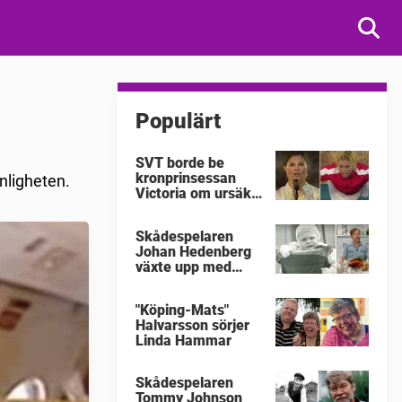
Populärt
SVT borde be
kronprinsessan
nligheten.
Victoria om ursäkt
för
"Victoriakonserten"
Skådespelaren
Johan Hedenberg
växte upp med
våldsamma
föräldrar
"Köping-Mats"
Halvarsson sörjer
Linda Hammar
Skådespelaren
Tommy Johnson