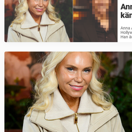
An
kän
Anna A
Hollyw
Han är