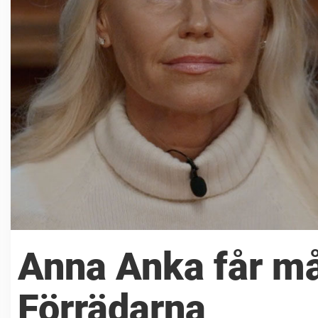
Anna Anka får mån
Förrädarna