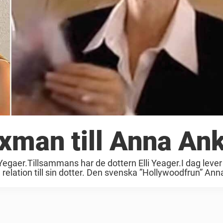
exman till Anna An
egaer.Tillsammans har de dottern Elli Yeager.I dag leve
 relation till sin dotter. Den svenska ”Hollywoodfrun” Anna