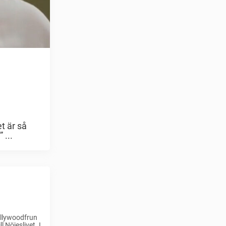
t är så
 ...
ollywoodfrun
l Nöjeslivet. I