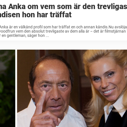
na Anka om vem som är den trevligas
disen hon har träffat
nka är en välkänd profil som har träffat en och annan kändis.Nu avslöja
oodfrun vem den absolut trevligaste av dem alla är – det är filmstjärnan
 en gentleman, säger hon ...