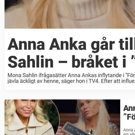
Anna Anka går til
Sahlin – bråket i
Mona Sahlin ifrågasätter Anna Ankas inflytande i ”Förr
jävla äckligt av henne, säger hon i TV4. Efter att influ
Ann
”Fö
Anna 
sin all