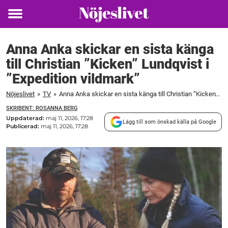
Toggle
menu
Anna Anka skickar en sista känga
till Christian ”Kicken” Lundqvist i
”Expedition vildmark”
Nöjeslivet
»
TV
»
Anna Anka skickar en sista känga till Christian ”Kicken” Lundqvist i ”Expedition vildmark”
SKRIBENT: ROSANNA BERG
Uppdaterad:
maj 11, 2026, 17:28
Lägg till som önskad källa på Google
Publicerad:
maj 11, 2026, 17:28