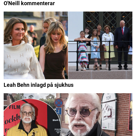
O'Neill kommenterar
Leah Behn inlagd på sjukhus