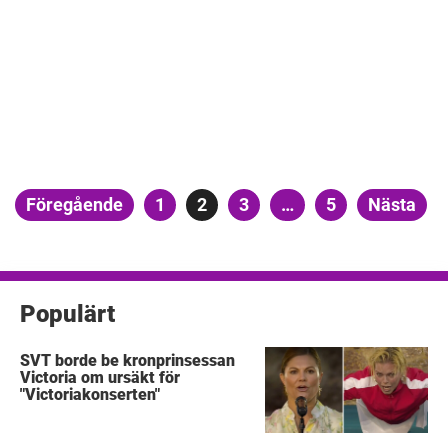
Sidnumrering
Föregående
Sida
1
Sida
2
Sida
3
…
Sida
5
Nästa
för
inlägg
Populärt
SVT borde be kronprinsessan
Victoria om ursäkt för
"Victoriakonserten"