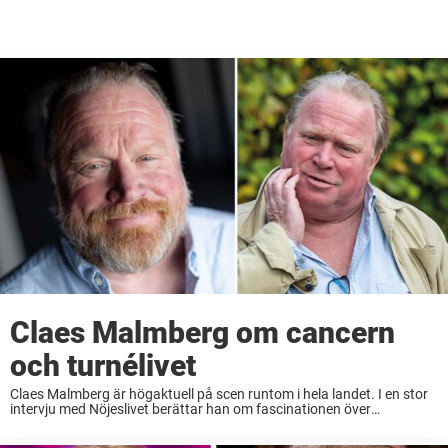
Claes Malmberg om cancern
och turnélivet
Claes Malmberg är högaktuell på scen runtom i hela landet. I en stor
intervju med Nöjeslivet berättar han om fascinationen över
Strindberg, baksidan med turnélivet och måendet efter
cancerdiagnosen. – Så länge bromsmedicinen funkar mår ...