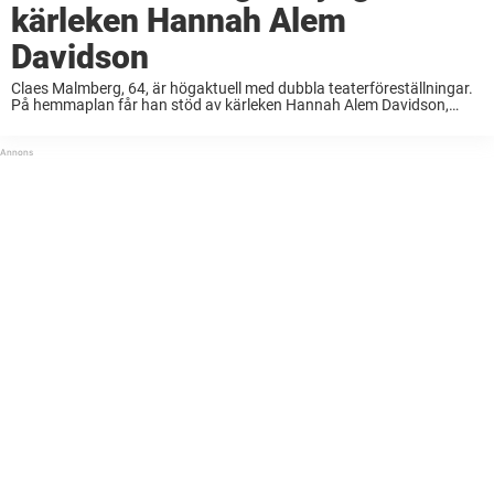
kärleken Hannah Alem
Davidson
Claes Malmberg, 64, är högaktuell med dubbla teaterföreställningar.
På hemmaplan får han stöd av kärleken Hannah Alem Davidson,
36.– Hon är en bra och klok person. Vi passar bra ihop, säger
Malmberg till Nöjeslivet. Claes ...