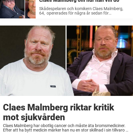
Claes Malmberg om hur han vill dö
Skådespelaren och komikern Claes Malmberg,
64, opererades för några år sedan för
prostatacancer. Efter operationen
friskförklarades han, men snart kom sjukdomen
tillbaka.– Jag har spridd cancer, och det är lite
dumt därför det går inte att ...
Claes Malmberg riktar kritik
mot sjukvården
Claes Malmberg har obotlig cancer och måste äta bromsmediciner.
Efter att ha bytt medicin märker han nu en stor skillnad i sin tillvaro –