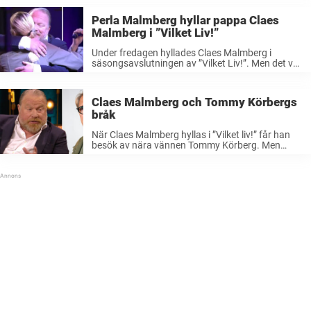
Perla Malmberg hyllar pappa Claes
Malmberg i ”Vilket Liv!”
Under fredagen hyllades Claes Malmberg i
säsongsavslutningen av ”Vilket Liv!”. Men det var
hans dotter Perla Malmberg som verkligen stal
showen när hon överraskade sin pappa med ett
mäktigt nummer. Claes Malmberg har haft en ...
Claes Malmberg och Tommy Körbergs
bråk
När Claes Malmberg hyllas i ”Vilket liv!” får han
besök av nära vännen Tommy Körberg. Men
trots deras många år av vänskap har duon inte
alltid varit på god fot med varandra – inte minst
...