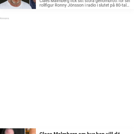
Claes Malmberg fick sitt stora genombrott för sin
rollfigur Ronny Jönsson i radio i slutet på 80-talet
och är idag en självklar pusselbit av svensk
underhållning. Men utanför rampljuset har han
hunnit få fem barn med fyra ...