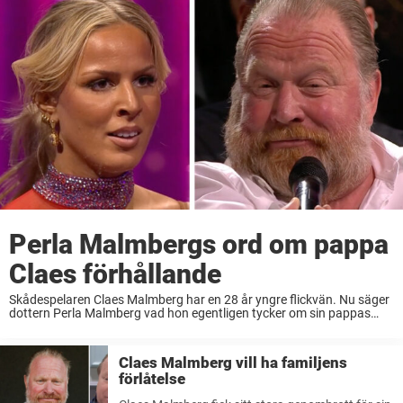
Perla Malmbergs ord om pappa
Claes förhållande
Skådespelaren Claes Malmberg har en 28 år yngre flickvän. Nu säger
dottern Perla Malmberg vad hon egentligen tycker om sin pappas
förhållande. Claes Malmberg, 64, har sedan en tid tillbaka en relation
tillsammans med den ...
Claes Malmberg vill ha familjens
förlåtelse