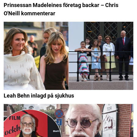
Prinsessan Madeleines företag backar – Chris
O'Neill kommenterar
Leah Behn inlagd på sjukhus