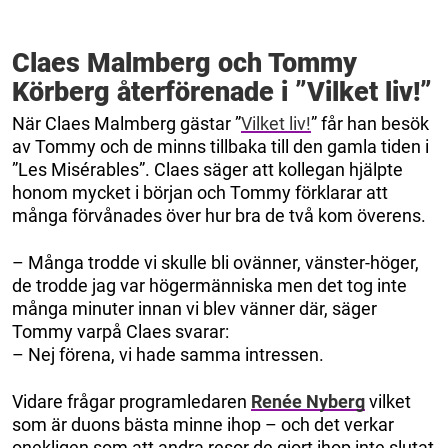
Claes Malmberg och Tommy
Körberg återförenade i ”Vilket liv!”
När Claes Malmberg gästar ”
Vilket liv!
” får han besök
av Tommy och de minns tillbaka till den gamla tiden i
”Les Misérables”. Claes säger att kollegan hjälpte
honom mycket i början och Tommy förklarar att
många förvånades över hur bra de två kom överens.
– Många trodde vi skulle bli ovänner, vänster-höger,
de trodde jag var högermänniska men det tog inte
många minuter innan vi blev vänner där, säger
Tommy varpå Claes svarar:
– Nej förena, vi hade samma intressen.
Vidare frågar programledaren
Renée Nyberg
vilket
som är duons bästa minne ihop – och det verkar
onekligen som att andra resor de gjort ihop inte slutat