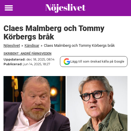
Toggle
menu
Claes Malmberg och Tommy
Körbergs bråk
Nöjeslivet
»
Kändisar
»
Claes Malmberg och Tommy Körbergs bråk
SKRIBENT: ANDRÉ FÄRNSVEDEN
Uppdaterad:
dec 18, 2025, 08:14
Lägg till som önskad källa på Google
Publicerad:
jun 14, 2025, 18:27