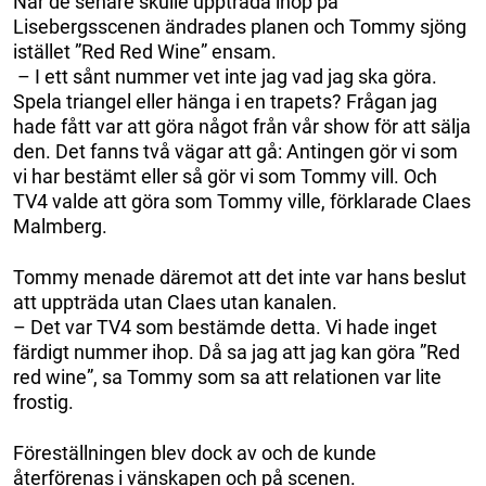
När de senare skulle uppträda ihop på
Lisebergsscenen ändrades planen och Tommy sjöng
istället ”Red Red Wine” ensam.
– I ett sånt nummer vet inte jag vad jag ska göra.
Spela triangel eller hänga i en trapets? Frågan jag
hade fått var att göra något från vår show för att sälja
den. Det fanns två vägar att gå: Antingen gör vi som
vi har bestämt eller så gör vi som Tommy vill. Och
TV4 valde att göra som Tommy ville, förklarade Claes
Malmberg.
Tommy menade däremot att det inte var hans beslut
att uppträda utan Claes utan kanalen.
– Det var TV4 som bestämde detta. Vi hade inget
färdigt nummer ihop. Då sa jag att jag kan göra ”Red
red wine”, sa Tommy som sa att relationen var lite
frostig.
Föreställningen blev dock av och de kunde
återförenas i vänskapen och på scenen.