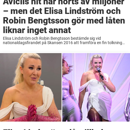
Aviciis hit har hörts av miljoner
– men det Elisa Lindström och
Robin Bengtsson gör med låten
liknar inget annat
Elisa Lindström och Robin Bengtsson bestämde sig vid
nationaldagsfirandet på Skansen 2016 att framföra en fin tolkning
av Aviciis världshit ”Waiting for love.” Ett framträdande som helt klart
förtjänar att uppmärksammas än idag. När nyheten ...