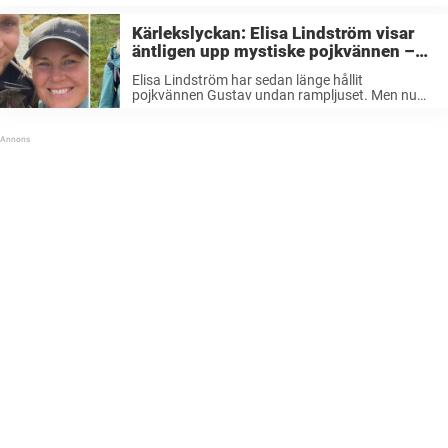
Kärlekslyckan: Elisa Lindström visar
äntligen upp mystiske pojkvännen –
nu kliver Gustav Lindqvist fram
Elisa Lindström har sedan länge hållit
pojkvännen Gustav undan rampljuset. Men nu
öppnar hon upp om romansen. Elisa Lindström,
33, är sångerskan och stjärnskottet som
verkligen har vunnit folks hjärtan. Som
sångerska i dansbandet Elisa’s ...