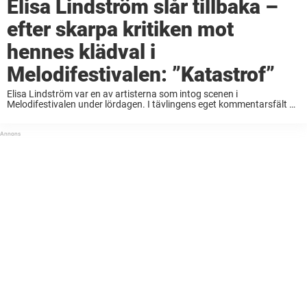
Elisa Lindström slår tillbaka –
efter skarpa kritiken mot
hennes klädval i
Melodifestivalen: ”Katastrof”
Elisa Lindström var en av artisterna som intog scenen i
Melodifestivalen under lördagen. I tävlingens eget kommentarsfält på
Instagram är det dock många som riktar kritik mot hennes klädval.
Elisa Lindström ställde under lördagen upp ...