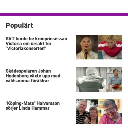
för
inlägg
Populärt
SVT borde be kronprinsessan
Victoria om ursäkt för
"Victoriakonserten"
Skådespelaren Johan
Hedenberg växte upp med
våldsamma föräldrar
"Köping-Mats" Halvarsson
sörjer Linda Hammar