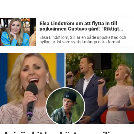
Elsa Lindström om att flytta in till
pojkvännen Gustavs gård: ”Riktigt
drömställe”
Elisa Lindström, 33, är en både uppskattad och
hyllad artist som synts i många olika format
genom åren. Så här bor stjärnan. Elisa Lindström
har helt klart imponerat stort med sin härliga röst
och stora ...