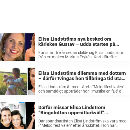
Elisa Lindströms nya besked om
kärleken Gustav – udda starten på
förhållandet: ”Väldigt speciellt”
För snart tre år sedan skilde sig Elisa Lindström
från ex-maken Markus Frykén. Kort därefter
hittade hon kärleken på nytt – i barndomsvännen
Gustav Lindqvist. När Nöjeslivet träffar artisten
berättar hon mer om kärleken till ...
Elisa Lindströms dilemma med dottern
– därför tvingas hon tillbringa tid utan
Irma: ”Klurigt”
Elisa Lindström är med i årets ”Melodifestivalen”
och samtidigt uppträder hon i musikalen ”De’ e’
det här vi kallar kärlek” i Malmö varje helg. Det
har gjort att det blivit lite svårare för henne att ...
Därför missar Elisa Lindström
”Bingolottos uppesittarkväll”
egentligen – lämnas utanför av TV4
Dansbandsartisten Elisa Lindström ska vara med
i ”Melodifestivalen” efter årsskiftet. Hon har
tidigare bland annat synts i ”Bingolottos”