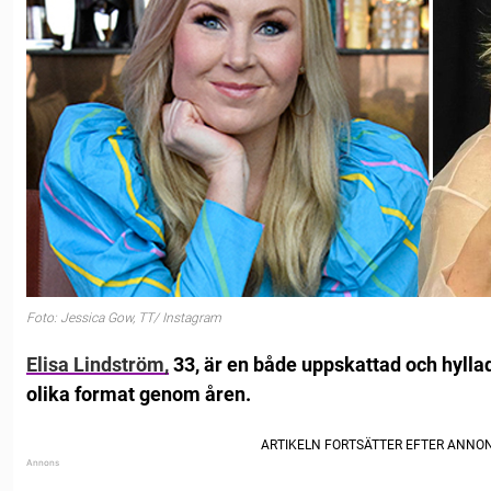
Foto: Jessica Gow, TT/ Instagram
Elisa Lindström,
33, är en både uppskattad och hylla
olika format genom åren.