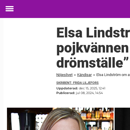
Toggle
menu
Elsa Lindstr
pojkvännen 
drömställe”
Nöjeslivet
»
Kändisar
»
Elsa Lindström om att
SKRIBENT: FRIDA LILJEFORS
Uppdaterad:
dec 15, 2025, 12:41
Publicerad:
jul 08, 2024, 14:54