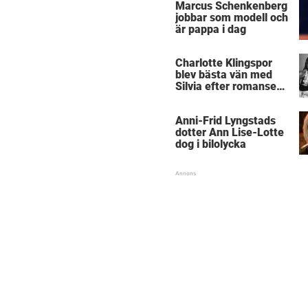
Marcus Schenkenberg
jobbar som modell och
är pappa i dag
Charlotte Klingspor
blev bästa vän med
Silvia efter romansen
med kungen
Anni-Frid Lyngstads
dotter Ann Lise-Lotte
dog i bilolycka