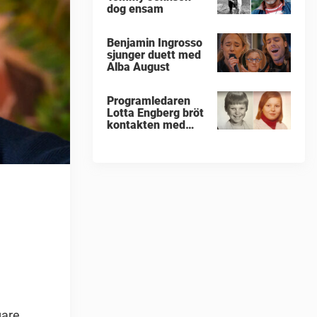
dog ensam
Benjamin Ingrosso
sjunger duett med
Alba August
Programledaren
Lotta Engberg bröt
kontakten med
sina föräldrar
gare