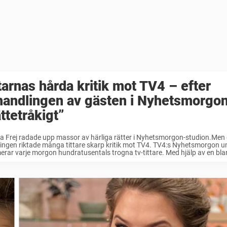
tarnas hårda kritik mot TV4 – efter
handlingen av gästen i Nyhetsmorgon
ttetråkigt”
a Frej radade upp massor av härliga rätter i Nyhetsmorgon-studion.Men d
ngen riktade många tittare skarp kritik mot TV4. TV4:s Nyhetsmorgon u
erar varje morgon hundratusentals trogna tv-tittare. Med hjälp av en blan