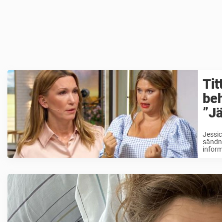
Tit
be
”Jä
Jessic
sändni
inform