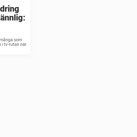
ndring
kännlig:
et många som
 i tv-rutan när