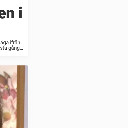
en i
säga ifrån
örsta gången