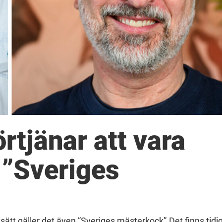
rtjänar att vara
 ”Sveriges
sätt gäller det även ”Sveriges mästerkock”.Det finns tidi