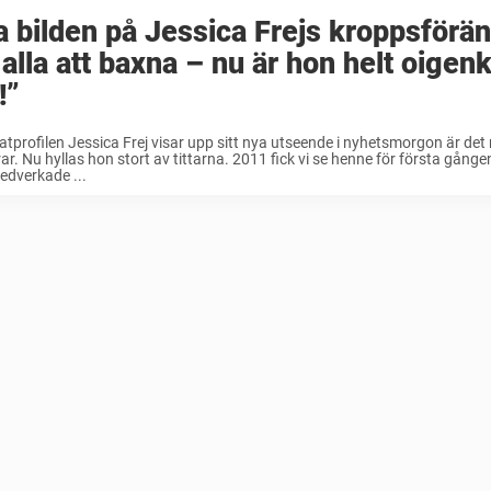
 bilden på Jessica Frejs kroppsförä
 alla att baxna – nu är hon helt oigen
!”
tprofilen Jessica Frej visar upp sitt nya utseende i nyhetsmorgon är d
ar. Nu hyllas hon stort av tittarna. 2011 fick vi se henne för första gången
edverkade ...