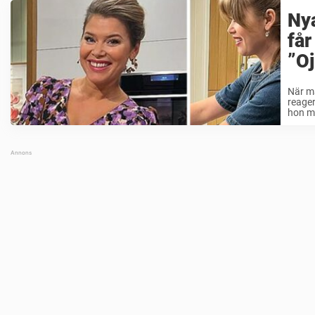
Nya
får
”Oj
När ma
reager
hon m