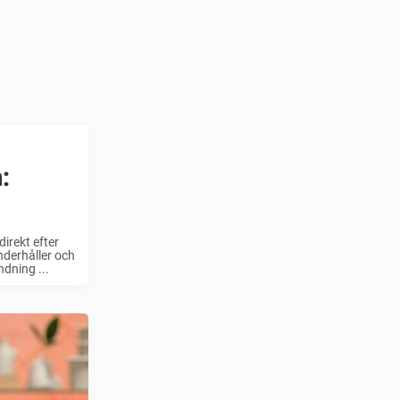
:
irekt efter
nderhåller och
dning ...