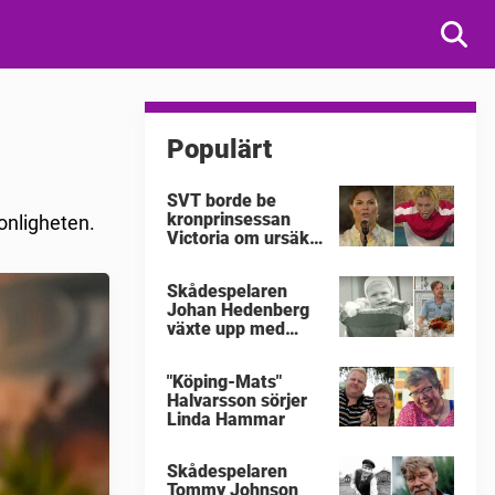
Populärt
SVT borde be
kronprinsessan
onligheten.
Victoria om ursäkt
för
"Victoriakonserten"
Skådespelaren
Johan Hedenberg
växte upp med
våldsamma
föräldrar
"Köping-Mats"
Halvarsson sörjer
Linda Hammar
Skådespelaren
Tommy Johnson