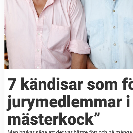
7 kändisar som fö
jurymedlemmar i
mästerkock”
Man brukar säga att det var bättre förr och på många 