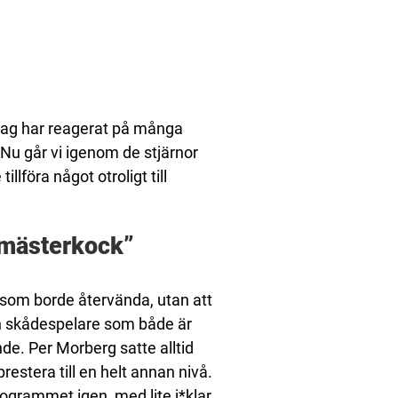
 jag har reagerat på många
 Nu går vi igenom de stjärnor
lföra något otroligt till
s mästerkock”
e som borde återvända, utan att
 skådespelare som både är
e. Per Morberg satte alltid
restera till en helt annan nivå.
ogrammet igen, med lite j*klar