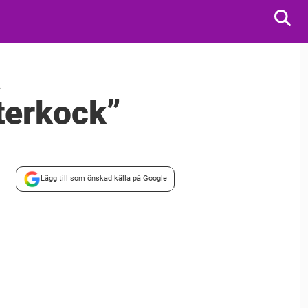
a
terkock”
Lägg till som önskad källa på Google