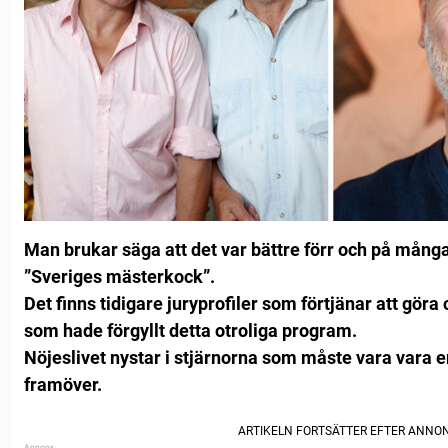
Man brukar säga att det var bättre förr och på många
”Sveriges mästerkock”.
Det finns tidigare juryprofiler som förtjänar att gör
som hade förgyllt detta otroliga program.
Nöjeslivet nystar i stjärnorna som måste vara vara en
framöver.