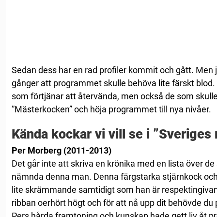
Sedan dess har en rad profiler kommit och gått. Men
gånger att programmet skulle behöva lite färskt blod.
som förtjänar att återvända, men också de som skulle til
”Mästerkocken” och höja programmet till nya nivåer.
Kända kockar vi vill se i ”Sverige
Per Morberg (2011-2013)
Det går inte att skriva en krönika med en lista över d
nämnda denna man. Denna färgstarka stjärnkock och
lite skrämmande samtidigt som han är respektingivand
ribban oerhört högt och för att nå upp dit behövde du p
Pers hårda framtoning och kunskap hade gett liv åt pr