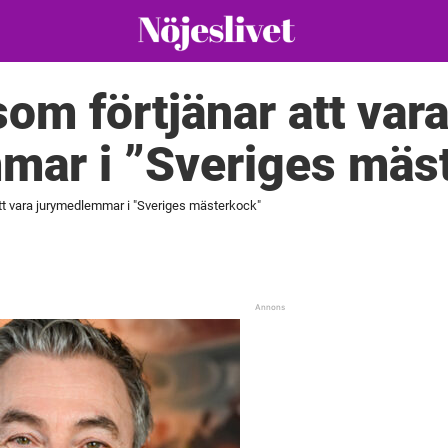
som förtjänar att var
mar i ”Sveriges mäs
att vara jurymedlemmar i "Sveriges mästerkock"