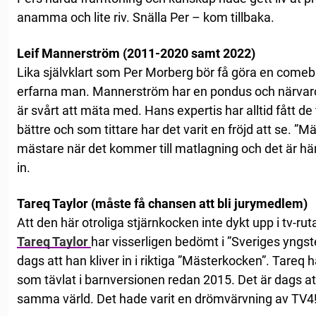
anamma och lite riv. Snälla Per – kom tillbaka.
Leif Mannerström (2011-2020 samt 2022)
Lika självklart som Per Morberg bör få göra en come
erfarna man. Mannerström har en pondus och närvaro
är svårt att mäta med. Hans expertis har alltid fått d
bättre och som tittare har det varit en fröjd att se. 
mästare när det kommer till matlagning och det är 
in.
Tareq Taylor (måste få chansen att bli jurymedlem)
Att den här otroliga stjärnkocken inte dykt upp i tv-rut
Tareq Taylor
har visserligen bedömt i ”Sveriges yngs
dags att han kliver in i riktiga ”Mästerkocken”. Tareq
som tävlat i barnversionen redan 2015. Det är dags att
samma värld. Det hade varit en drömvärvning av TV4