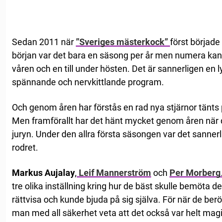
Sedan 2011 när
”Sveriges mäst
e
rkock”
först började
början var det bara en säsong per år men numera kan
våren och en till under hösten. Det är sannerligen en l
spännande och nervkittlande program.
Och genom åren har förstås en rad nya stjärnor tänt
Men framförallt har det hänt mycket genom åren när 
juryn. Under den allra första säsongen var det sanner
rodret.
Markus Aujalay
,
Leif Mannerström
och
Per Morberg
tre olika inställning kring hur de bäst skulle bemöta 
rättvisa och kunde bjuda på sig själva. För när de b
man med all säkerhet veta att det också var helt magi