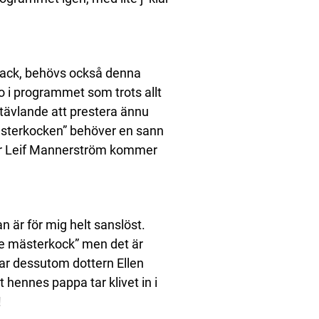
back, behövs också denna
 i programmet som trots allt
e tävlande att prestera ännu
”Mästerkocken” behöver en sann
här Leif Mannerström kommer
an är för mig helt sanslöst.
te mästerkock” men det är
 har dessutom dottern Ellen
 hennes pappa tar klivet in i
!