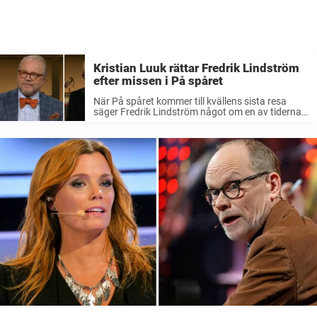
Kristian Luuk rättar Fredrik Lindström
efter missen i På spåret
När På spåret kommer till kvällens sista resa
säger Fredrik Lindström något om en av tidernas
största rockartister. Men Kristian Luuk, som vet
det rätta svaret, är snabb att korrigera kollegan.
Fredagen bjöd på ännu ...