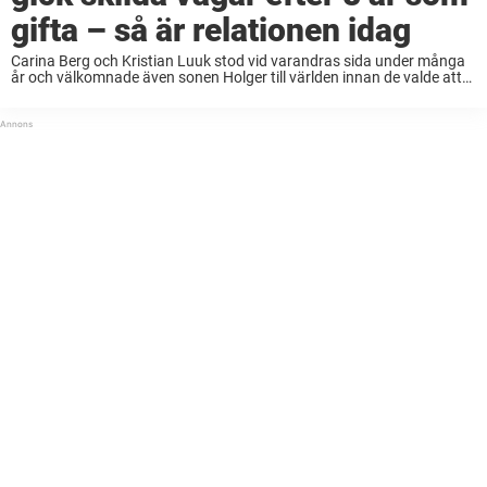
gifta – så är relationen idag
Carina Berg och Kristian Luuk stod vid varandras sida under många
år och välkomnade även sonen Holger till världen innan de valde att
gå skilda vägar 2016. Så här är relationen mellan dem idag. Både ...