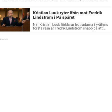
Luuk är för högljudd.”Ett trevligt program, bara Kristian kan sluta
skrika”, skriver en person ...
Kristian Luuk ryter ifrån mot Fredrik
Lindström i På spåret
När Kristian Luuk förklarar ledtrådarna i kvällens
första resa är Fredrik Lindström snabb på att
snappa upp ett misstag.Men när experten
fortsätter göra narr av kollegan ryter Luuk ifrån.
”Sluta”, utbrister han. Under fredagskvällen
avgjordes ...