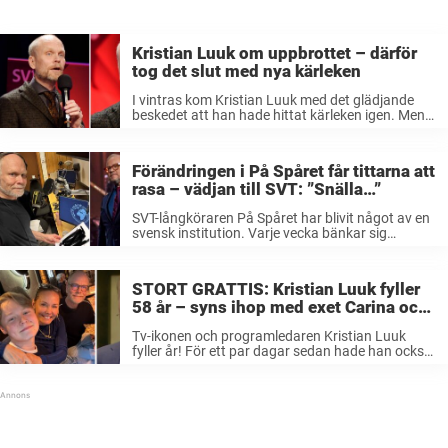
Kristian Luuk om uppbrottet – därför
tog det slut med nya kärleken
I vintras kom Kristian Luuk med det glädjande
beskedet att han hade hittat kärleken igen. Men i
en ny uppdateringen avslöjar programledaren att
relationen är över och förklarar orsaken bakom
uppbrottet. – Ett uppbrott är ...
Förändringen i På Spåret får tittarna att
rasa – vädjan till SVT: ”Snälla…”
SVT-långköraren På Spåret har blivit något av en
svensk institution. Varje vecka bänkar sig
miljoner svenskar framför tv:n och försöker gissa
sig till vart vi är på väg. Men allt är inte toppen,
programmet har ...
STORT GRATTIS: Kristian Luuk fyller
58 år – syns ihop med exet Carina och
deras 14-åriga son Holger
Tv-ikonen och programledaren Kristian Luuk
fyller år! För ett par dagar sedan hade han också
anledning att fira – ihop med exfrun Carina Berg
och sonen Holger, 14. Han är en av de mest
rutinerade ...