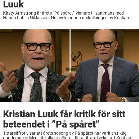
Luuk
Kirsty Armstrong är årets ”På spåret”-vinnare tillsammans med
Hanna Lublin Niklasson. Nu avslöjar hon utskällningen av Kristian
Luuk. – Vi lyssnade inte så bra, säger hon till Allas. SVT:s klassiska
frågesport ”På spåret” avgjordes på ...
Kristian Luuk får kritik för sitt
beteendet i ”På spåret”
Tittarsiffror visar att årets säsong av På spåret har varit en riktig
dundersuccé.Men inte alla är nöjda – flera tittare tycker att Kristian