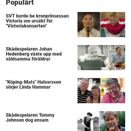
Populärt
SVT borde be kronprinsessan
Victoria om ursäkt för
"Victoriakonserten"
Skådespelaren Johan
Hedenberg växte upp med
våldsamma föräldrar
"Köping-Mats" Halvarsson
sörjer Linda Hammar
Skådespelaren Tommy
Johnson dog ensam