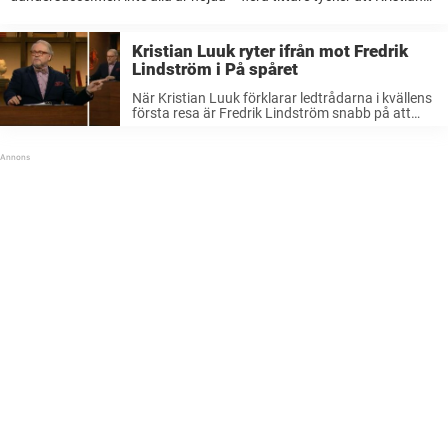
Luuk är för högljudd.”Ett trevligt program, bara Kristian kan sluta
skrika”, skriver en person ...
Kristian Luuk ryter ifrån mot Fredrik
Lindström i På spåret
När Kristian Luuk förklarar ledtrådarna i kvällens
första resa är Fredrik Lindström snabb på att
snappa upp ett misstag.Men när experten
fortsätter göra narr av kollegan ryter Luuk ifrån.
”Sluta”, utbrister han. Under fredagskvällen
avgjordes ...