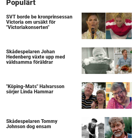
Populärt
SVT borde be kronprinsessan
Victoria om ursäkt för
"Victoriakonserten"
Skådespelaren Johan
Hedenberg växte upp med
våldsamma föräldrar
"Köping-Mats" Halvarsson
sörjer Linda Hammar
Skådespelaren Tommy
Johnson dog ensam