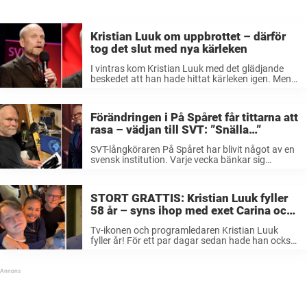
Kristian Luuk om uppbrottet – därför
tog det slut med nya kärleken
I vintras kom Kristian Luuk med det glädjande
beskedet att han hade hittat kärleken igen. Men i
en ny uppdateringen avslöjar programledaren att
relationen är över och förklarar orsaken bakom
uppbrottet. – Ett uppbrott är ...
Förändringen i På Spåret får tittarna att
rasa – vädjan till SVT: ”Snälla…”
SVT-långköraren På Spåret har blivit något av en
svensk institution. Varje vecka bänkar sig
miljoner svenskar framför tv:n och försöker gissa
sig till vart vi är på väg. Men allt är inte toppen,
programmet har ...
STORT GRATTIS: Kristian Luuk fyller
58 år – syns ihop med exet Carina och
deras 14-åriga son Holger
Tv-ikonen och programledaren Kristian Luuk
fyller år! För ett par dagar sedan hade han också
anledning att fira – ihop med exfrun Carina Berg
och sonen Holger, 14. Han är en av de mest
rutinerade ...