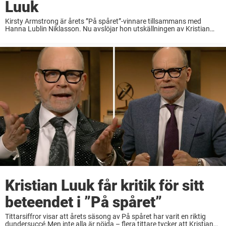
Luuk
Kirsty Armstrong är årets ”På spåret”-vinnare tillsammans med
Hanna Lublin Niklasson. Nu avslöjar hon utskällningen av Kristian
Luuk. – Vi lyssnade inte så bra, säger hon till Allas. SVT:s klassiska
frågesport ”På spåret” avgjordes på ...
Kristian Luuk får kritik för sitt
beteendet i ”På spåret”
Tittarsiffror visar att årets säsong av På spåret har varit en riktig
dundersuccé.Men inte alla är nöjda – flera tittare tycker att Kristian