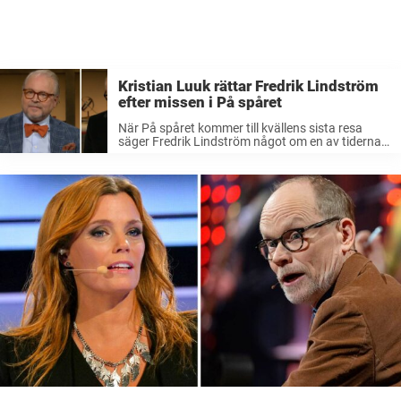
Kristian Luuk rättar Fredrik Lindström
efter missen i På spåret
När På spåret kommer till kvällens sista resa
säger Fredrik Lindström något om en av tidernas
största rockartister. Men Kristian Luuk, som vet
det rätta svaret, är snabb att korrigera kollegan.
Fredagen bjöd på ännu ...