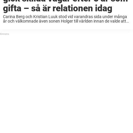
gifta – så är relationen idag
Carina Berg och Kristian Luuk stod vid varandras sida under många
år och välkomnade även sonen Holger till världen innan de valde att
gå skilda vägar 2016. Så här är relationen mellan dem idag. Både ...