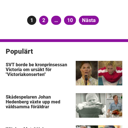
Sidnumrering
Sida
1
Sida
2
…
Sida
10
Nästa
för
inlägg
Populärt
SVT borde be kronprinsessan
Victoria om ursäkt för
"Victoriakonserten"
Skådespelaren Johan
Hedenberg växte upp med
våldsamma föräldrar