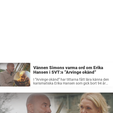
Vännen Simons varma ord om Erika
Hansen i SVT:s ”Arvinge okänd”
I ”Arvinge okänd” har tittarna fått lära känna den
karismatiska Erika Hansen som gick bort 94 år
gammal. Efter sig lämnade hon en förmögenhet
på över 4 miljoner kronor. Nu berättar hennes
tidigare kollega Simon ...