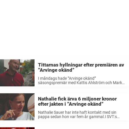
Tittarnas hyllningar efter premiären av
”Arvinge okänd”
I måndags hade ”Arvinge okänd”
säsongspremiär med Kattis Ahlström och Mark
Levengood i spetsen.Efter programmet har
hyllningarna haglat in.”Ni är suveräna Kattis och
Mark”, skriver en på Facebook. Jakten på okända
Nathalie fick ärva 6 miljoner kronor
arvingar fortsätter i SVT. ...
efter jakten i ”Arvinge okänd”
Nathalie Sauer har inte haft kontakt med sin
pappa sedan hon var fem år gammal.I SVT:s
”Arvinge okänd” får hon veta att han är död –
och att hon får ärva 6 miljoner kronor efter ...