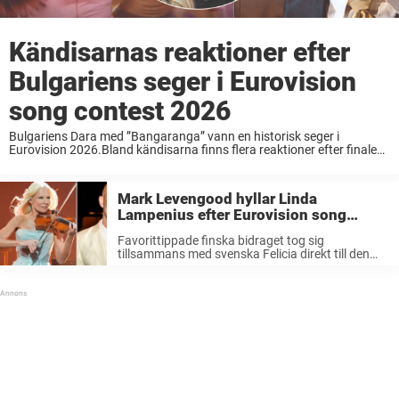
Kändisarnas reaktioner efter
Bulgariens seger i Eurovision
song contest 2026
Bulgariens Dara med ”Bangaranga” vann en historisk seger i
Eurovision 2026.Bland kändisarna finns flera reaktioner efter finalen
– många hyllar vinnarbidraget andra är besvikna.”I min värld, som
inte är lika vrickad som omvärlden just nu, ...
Mark Levengood hyllar Linda
Lampenius efter Eurovision song
contest 2026
Favorittippade finska bidraget tog sig
tillsammans med svenska Felicia direkt till den
stora finalen av årets Eurovision song
contest.Nu hyllas den finska duon till skyarna av
folkkära programledaren Mark Levengood som
utlovar ett speciellt löfte.”Om ...