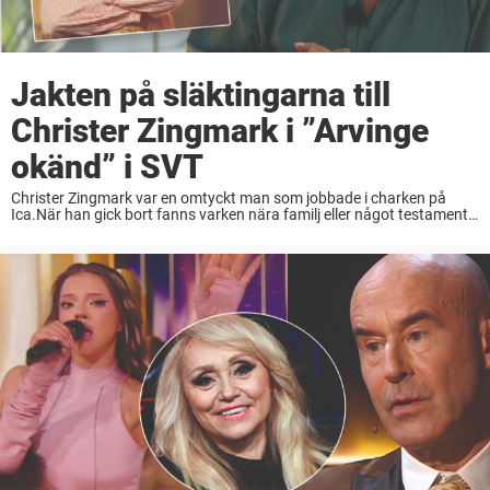
Jakten på släktingarna till
Christer Zingmark i ”Arvinge
okänd” i SVT
Christer Zingmark var en omtyckt man som jobbade i charken på
Ica.När han gick bort fanns varken nära familj eller något testamente
efter honom.Men efter en intensiv jakt i SVT:s ”Arvinge okänd” visar
det sig ...