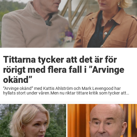
Tittarna tycker att det är för
rörigt med flera fall i ”Arvinge
okänd”
”Arvinge okänd” med Kattis Ahlström och Mark Levengood har
hyllats stort under våren.Men nu riktar tittare kritik som tycker att
programmet är för rörigt med två parallella fall samtidigt.”Ett fall i
taget räcker”, skriver en ...