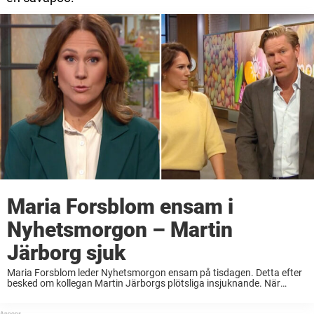
Maria Forsblom ensam i
Nyhetsmorgon – Martin
Järborg sjuk
Maria Forsblom leder Nyhetsmorgon ensam på tisdagen. Detta efter
besked om kollegan Martin Järborgs plötsliga insjuknande. När
Maria Forsblom välkomnade tv-tittarna till en ny dag i TV4:s
morgonshow gjorde hon det för ovanlighetens skull solo. ...