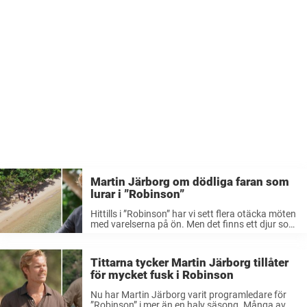
Martin Järborg om dödliga faran som
lurar i ”Robinson”
Hittills i ”Robinson” har vi sett flera otäcka möten
med varelserna på ön. Men det finns ett djur som
lyckligtvis varken Martin Järborg eller deltagarna
stötte på under inspelningen – det hade
nämligen kunnat innebära ...
Tittarna tycker Martin Järborg tillåter
för mycket fusk i Robinson
Nu har Martin Järborg varit programledare för
”Robinson” i mer än en halv säsong. Många av