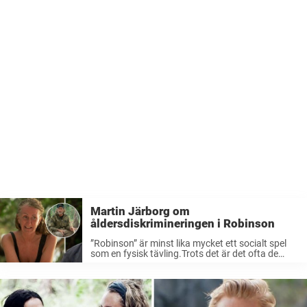
Martin Järborg om
åldersdiskrimineringen i Robinson
”Robinson” är minst lika mycket ett socialt spel
som en fysisk tävling.Trots det är det ofta de
äldre deltagarna som tidigt hamnar i skottlinjen.
Nu säger programledaren Martin Järborg vad
han tycker om den åldersdiskriminering ...