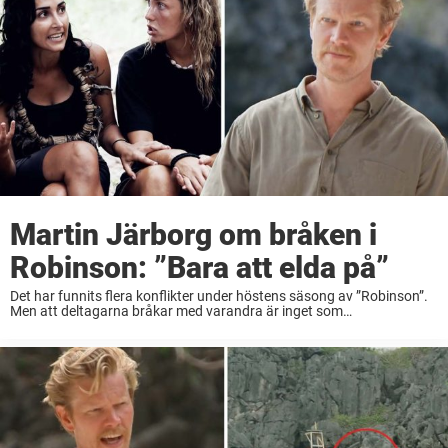
Martin Järborg om bråken i
Robinson: ”Bara att elda på”
Det har funnits flera konflikter under höstens säsong av ”Robinson”.
Men att deltagarna bråkar med varandra är inget som
programledaren Martin Järborg har något emot – tvärtom, han
välkomnar det. – Det är ju bara ...