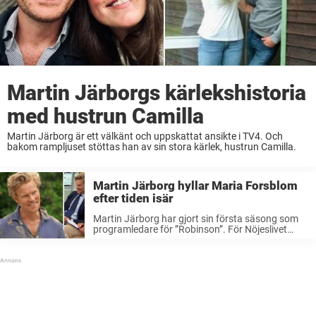
Martin Järborgs kärlekshistoria
med hustrun Camilla
Martin Järborg är ett välkänt och uppskattat ansikte i TV4. Och
bakom rampljuset stöttas han av sin stora kärlek, hustrun Camilla.
Martin Järborg hyllar Maria Forsblom
efter tiden isär
Martin Järborg har gjort sin första säsong som
programledare för ”Robinson”. För Nöjeslivet
berättar han nu varför ”Nyhetsmorgon”-kollegan
Maria Forsblom hade passat perfekt i
äventyrsprogrammet. – Hon skulle vara riktigt
vass, säger Martin. Under hösten ...