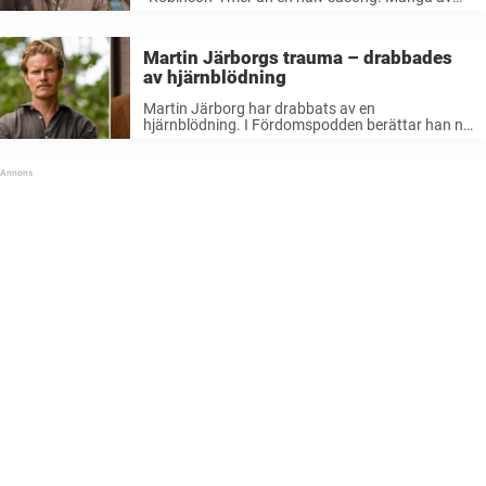
tittarna som är nöjda med honom – men det
finns ett beteende de kritiserar TV4-profilen för.
”Tycker han ska ...
Martin Järborgs trauma – drabbades
av hjärnblödning
Martin Järborg har drabbats av en
hjärnblödning. I Fördomspodden berättar han nu
för första gången om den traumatiska
upplevelsen från barndomen.Martin Järborg har
varit en stabil programledare i Nyhetsmorgon
sedan 2010. Men under hösten 2025 ...