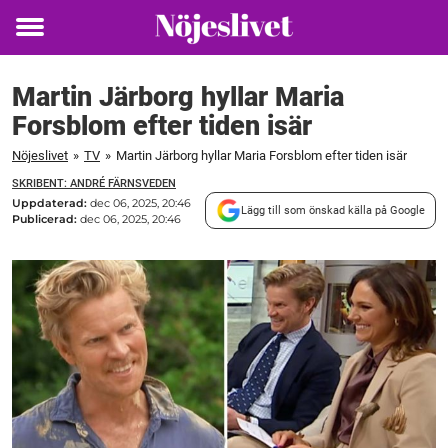
Toggle
menu
Martin Järborg hyllar Maria
Forsblom efter tiden isär
Nöjeslivet
»
TV
»
Martin Järborg hyllar Maria Forsblom efter tiden isär
SKRIBENT: ANDRÉ FÄRNSVEDEN
Uppdaterad:
dec 06, 2025, 20:46
Lägg till som önskad källa på Google
Publicerad:
dec 06, 2025, 20:46