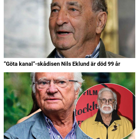
”Göta kanal”-skådisen Nils Eklund är död 99 år