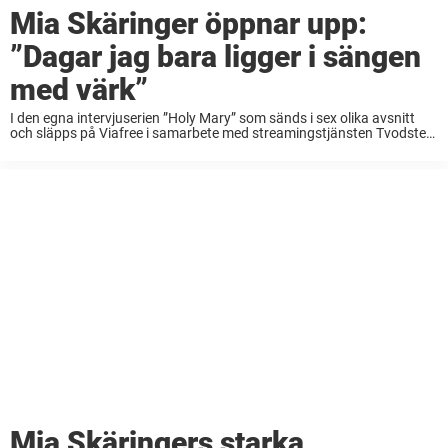
Mia Skäringer öppnar upp:
”Dagar jag bara ligger i sängen
med värk”
I den egna intervjuserien ”Holy Mary” som sänds i sex olika avsnitt
och släpps på Viafree i samarbete med streamingstjänsten Tvodster
möter Mia Skäringer folk hon själv är nyfiken på. De träffas och för
avslappnade ...
Mia Skäringers starka