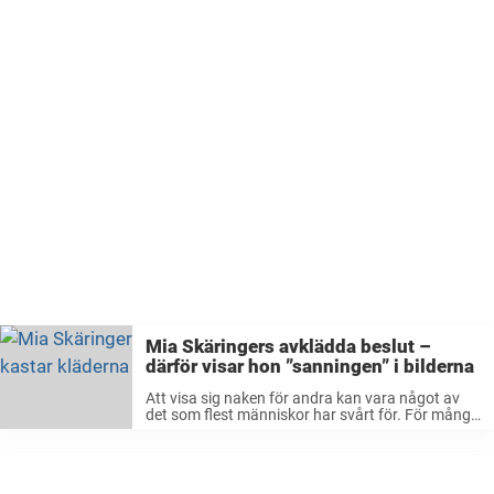
Mia Skäringers avklädda beslut –
därför visar hon ”sanningen” i bilderna
Att visa sig naken för andra kan vara något av
det som flest människor har svårt för. För många
är det till och med en mardröm, då de känner att
de inte är i närheten ...