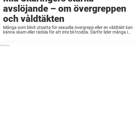
avslöjande – om övergreppen
och våldtäkten
Många som blivit utsatta för sexuella övergrepp eller en våldtäkt kan
känna skam eller rädsla för att inte bli trodda. Därför lider många i
tystnad, i hopp om att det ska finnas någon därute som ...