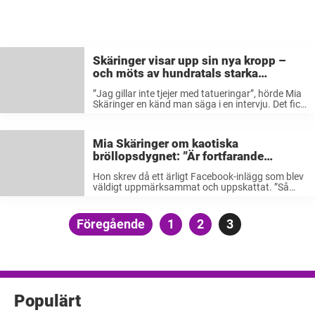
Skäringer visar upp sin nya kropp –
och möts av hundratals starka
kommentarer
”Jag gillar inte tjejer med tatueringar”, hörde Mia
Skäringer en känd man säga i en intervju. Det fick
henne att reagera starkt. Därför la hon upp ett
inlägg på Instagram där hon visar mer hud ...
Mia Skäringer om kaotiska
bröllopsdygnet: ”Är fortfarande
imponerad”
Hon skrev då ett ärligt Facebook-inlägg som blev
väldigt uppmärksammat och uppskattat. ”Så
kommer dagen då hon får punktering på cykeln i
ett triatlon utan mål. Vi hejar på! Täta hålet för
fan och skynda ...
Sidnumrering
Föregående
Sida
1
Sida
2
Sida
3
för
inlägg
Populärt