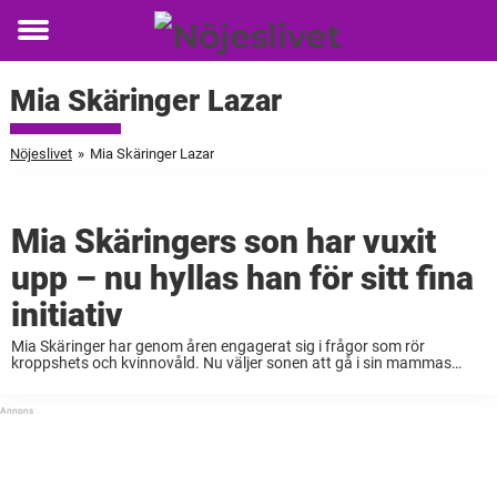
Toggle
menu
Mia Skäringer Lazar
Nöjeslivet
»
Mia Skäringer Lazar
Mia Skäringers son har vuxit
upp – nu hyllas han för sitt fina
initiativ
Mia Skäringer har genom åren engagerat sig i frågor som rör
kroppshets och kvinnovåld. Nu väljer sonen att gå i sin mammas
fotspår. Skäringers äldsta Alfred går sista året på gymnasiet. I sitt
UF-projekt (Ung ...