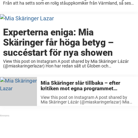
Från att ha setts som en rolig ståuppkomiker från Värmland, så ses
hon nu som en stor och respekterad förebild med en ...
Experterna eniga: Mia
Skäringer får höga betyg –
succéstart för nya showen
View this post on Instagram A post shared by Mia Skäringer Lázár
(@miaskaringerlazar) Hon har redan sålt ut Globen och
Scandinavium flera gånger om. Nu hissas Mia Skäringers nya show
av experterna. Aftonbladet delar exempelvis ut ...
Mia Skäringer slår tillbaka – efter
kritiken mot egna programmet
”Kroppshets”
View this post on Instagram A post shared by
Mia Skäringer Lázár (@miaskaringerlazar) Mia
Skäringer är i dag bekväm i sig själv, och hon
arbetar för att sprida kroppspositivitet även till
andra människor – bland ...