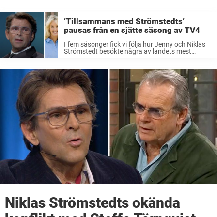
’Tillsammans med Strömstedts’
pausas från en sjätte säsong av TV4
I fem säsonger fick vi följa hur Jenny och Niklas
Strömstedt besökte några av landets mest
omtalade kändispar.Men under de senaste fyra
åren har ingen ny säsong kommit av
”Tillsammans med Strömstedts”.Nu förklarar
Niklas varför.– ...
Niklas Strömstedts okända