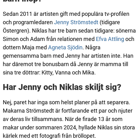
Sedan 2011 är artisten gift med populära tv-profilen
och programledaren
Jenny Strömstedt
(tidigare
Östergren). Niklas har tre barn sedan tidigare: sönerna
Simon och Adam från relationen med
Efva Attling
och
dottern Maja med
Agneta Sjödin
. Några
gemensamma barn med Jenny har artisten inte. Han
har däremot tre bonusbarn då Jenny är mamma till
sina tre döttrar: Kitty, Vanna och Mika.
Har Jenny och Niklas skiljt sig?
Nej, paret har inga som helst planer på att separera.
Makarna Strömstedt är fortfarande ett par och njuter
av deras liv tillsammans. När de firade 13 år som
makar under sommaren 2024, hyllade Niklas sin stora
kärlek med ett fotografi från bröllopet.