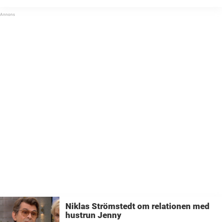
skriver Jenny. TV4-stjärnan Jenny Strömstedt och maken Niklas
Strömstedt firade in det nya ...
Niklas Strömstedt om relationen med
hustrun Jenny