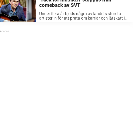
comeback av SVT
Under flera år bjöds några av landets största
artister in för att prata om karriär och låtskatt i
SVT:s ”Tack för musiken”.Men under de senaste
åren har populära programmet lyst med sin
frånvaro, och nu ...