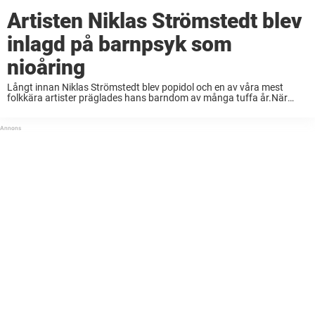
Artisten Niklas Strömstedt blev
inlagd på barnpsyk som
nioåring
Långt innan Niklas Strömstedt blev popidol och en av våra mest
folkkära artister präglades hans barndom av många tuffa år.När
artisten föddes visste föräldrarna inte om han skulle överleva.Och
när han som nioåring blev inlagd ...