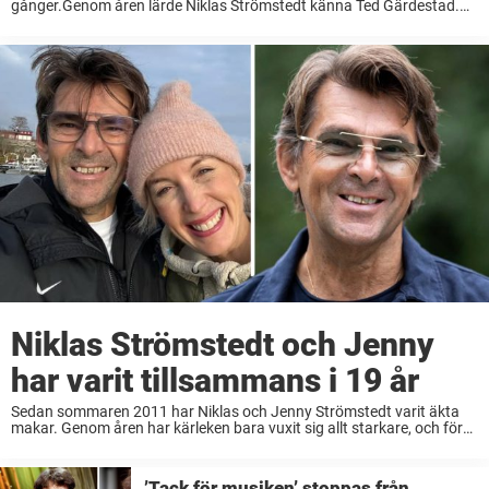
gånger.Genom åren lärde Niklas Strömstedt känna Ted Gärdestad.–
Han var en bra vän, säger artisten till Nöjeslivet. Få personer har
lämnat ett så stort avtryck ...
Niklas Strömstedt och Jenny
har varit tillsammans i 19 år
Sedan sommaren 2011 har Niklas och Jenny Strömstedt varit äkta
makar. Genom åren har kärleken bara vuxit sig allt starkare, och för
Nöjeslivet berättar nu artisten om knepen som fått relationen att
hålla.– Vi tycker ...
’Tack för musiken’ stoppas från