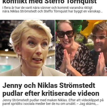
konflikt med Steffo Törnquist
I flera år har de varit nära vänner och kommit varandra riktigt
nära.Niklas Strömstedt och Steffo Törnquist har byggt en vänskap
som har hållit i åratal, genom både sorg och glädje.Men det fanns en
’konflikt’ ...
Jenny och Niklas Strömstedt
pudlar efter kritiserade videon
Jenny Strömstedt pudlar med maken Niklas. Efter att videoklippet på
paret spridits i sociala medier ber de nu om ursäkt.– Jag skäms,