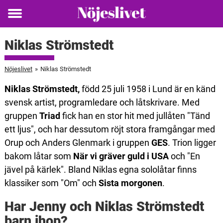
Toggle
menu
Niklas Strömstedt
Nöjeslivet
»
Niklas Strömstedt
Niklas Strömstedt,
född 25 juli 1958 i Lund är en känd
svensk artist, programledare och låtskrivare. Med
gruppen
Triad
fick han en stor hit med jullåten "Tänd
ett ljus", och har dessutom röjt stora framgångar med
Orup och Anders Glenmark i gruppen
GES
. Trion ligger
bakom låtar som
När vi gräver guld i USA
och "En
jävel på kärlek". Bland Niklas egna sololåtar finns
klassiker som "Om" och
Sista morgonen
.
Har Jenny och Niklas Strömstedt
barn ihop?