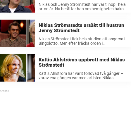
Niklas och Jenny Strömstedt har varit ihop i hela
arton år. Nu berättar han om hemligheten bakom
deras långa relation. Niklas och Jenny
Strömstedts första möte är som en scen ur en
bok. Det var ...
Niklas Strömstedts ursäkt till hustrun
Jenny Strömstedt
Niklas Strömstedt fick hela studion att asgarva i
Bingolotto. Men efter fräcka orden i
direktsändning är han nu tvingad att be hustrun
Jenny Strömstedt om ursäkt. Efter ett långt
sommaruppehåll var det i söndags dags ...
Kattis Ahlströms uppbrott med Niklas
Strömstedt
Kattis Ahlström har varit förlovad två gånger –
varav ena gången var med artisten Niklas
Strömstedt. Men trots att de förlovade sig nådde
paret aldrig altaret. Kattis Ahlström är aktuell
med flera program på SVT. Hon ...