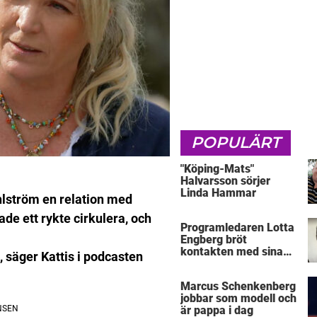
POPULÄRT
"Köping-Mats"
Halvarsson sörjer
Linda Hammar
Ahlström en relation med
ade ett rykte cirkulera, och
Programledaren Lotta
Engberg bröt
kontakten med sina
å, säger Kattis i podcasten
föräldrar
Marcus Schenkenberg
jobbar som modell och
är pappa i dag