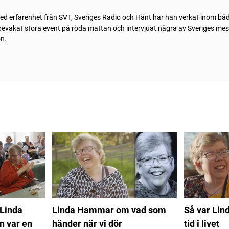
Med erfarenhet från SVT, Sveriges Radio och Hänt har han verkat inom bå
n bevakat stora event på röda mattan och intervjuat några av Sveriges me
on
.
 Linda
Linda Hammar om vad som
Så var Lin
 var en
händer när vi dör
tid i livet