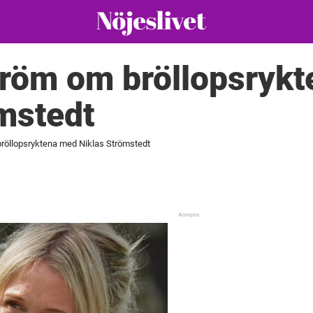
tröm om bröllopsryk
mstedt
bröllopsryktena med Niklas Strömstedt