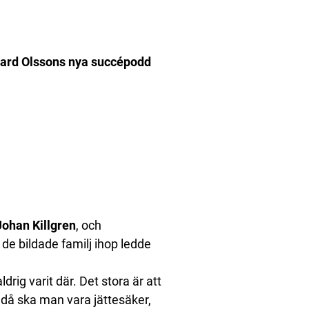
ckard Olssons nya succépodd
Johan Killgren
, och
t de bildade familj ihop ledde
ldrig varit där. Det stora är att
 då ska man vara jättesäker,