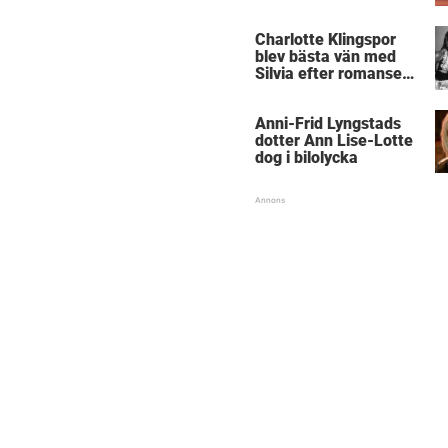
Charlotte Klingspor
blev bästa vän med
Silvia efter romansen
med kungen
Anni-Frid Lyngstads
dotter Ann Lise-Lotte
dog i bilolycka