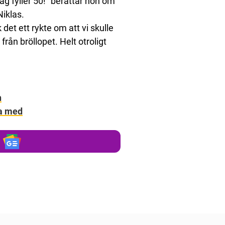
ag fyller 50!” berättar hon om
iklas.
et ett rykte om att vi skulle
 från bröllopet. Helt otroligt
n
ra med