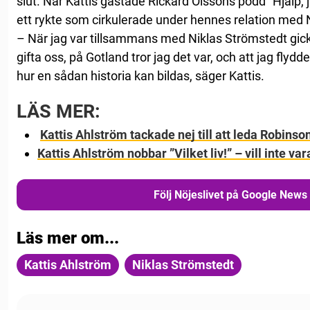
slut. När Kattis gästade Rickard Olssons podd ”Hjälp, j
ett rykte som cirkulerade under hennes relation med N
– När jag var tillsammans med Niklas Strömstedt gick d
gifta oss, på Gotland tror jag det var, och att jag flydde
hur en sådan historia kan bildas, säger Kattis.
LÄS MER:
Kattis Ahlström tackade nej till att leda Robinso
Kattis Ahlström nobbar ”Vilket liv!” – vill inte va
Följ Nöjeslivet på Google News
Läs mer om...
Kattis Ahlström
Niklas Strömstedt