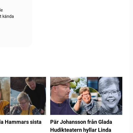
de
st kända
da Hammars sista
Pär Johansson från Glada
Hudikteatern hyllar Linda