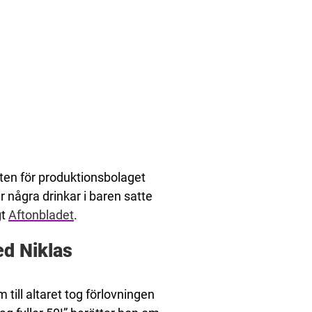
ten för produktionsbolaget
 några drinkar i baren satte
gt
Aftonbladet
.
ed Niklas
till altaret tog förlovningen