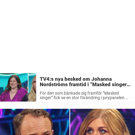
TV4:s nya besked om Johanna
Nordströms framtid i ”Masked singer”
– beslutet efter Nours petning
För den som bänkade sig framför ”Masked
singer” fick se en stor förändring i jurypanelen.
Istället för Nour El Refai hade istället Johanna
Nordström tagit plats. Och bytet verkar gå hem
hos tittarna som krävde ...