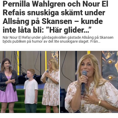
Pernilla Wahlgren och Nour El
Refais snuskiga skämt under
Allsång på Skansen – kunde
inte låta bli: ”Här glider…”
När Nour El Refai under gårdagskvällen gästade Allsång på Skansen
bjöds publiken på humor av det lite snuskigare slaget. Från
Sollidenscenen strömmade musiken så som den brukar göra den här
tiden på året. Gästerna var ...