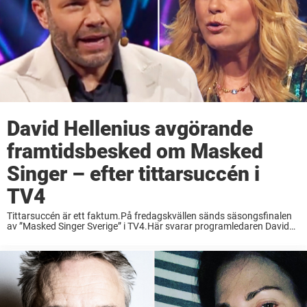
David Hellenius avgörande
framtidsbesked om Masked
Singer – efter tittarsuccén i
TV4
Tittarsuccén är ett faktum.På fredagskvällen sänds säsongsfinalen
av ”Masked Singer Sverige” i TV4.Här svarar programledaren David
Hellenius på hur han ser på musikshowens framtid i rutan.
Musikprogrammet ”Masked Singer” kommer ursprungligen från
Sydkorea – och ...