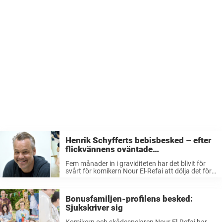
Henrik Schyfferts bebisbesked – efter
flickvännens oväntade
tillkännagivande: ”Det är han som är
Fem månader in i graviditeten har det blivit för
pappan”
svårt för komikern Nour El-Refai att dölja det för
omvärlden längre, därför väljer hon att
tillkännage bebislyckan genom ett litet skämt på
Instagram. ”Presenterar stolt min ...
Bonusfamiljen-profilens besked:
Sjukskriver sig
Komikern och skådespelaren Nour El-Refai har