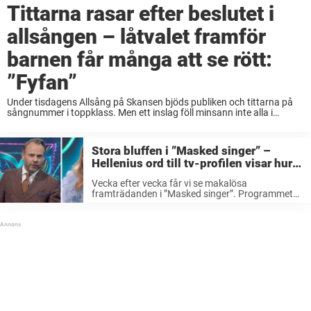
Tittarna rasar efter beslutet i
allsången – låtvalet framför
barnen får många att se rött:
”Fyfan”
Under tisdagens Allsång på Skansen bjöds publiken och tittarna på
sångnummer i toppklass. Men ett inslag föll minsann inte alla i
smaken. På tisdagskvällen var Skansen och dess scen lika fullpackad
med folk som den ...
Stora bluffen i ”Masked singer” –
Hellenius ord till tv-profilen visar hur
tv-tittarna kan ha lurats
Vecka efter vecka får vi se makalösa
framträdanden i ”Masked singer”. Programmet
har blivit en stor tittarfavorit hemma i tv-sofforna
och i varje avsnitt får man känslan av att tv-
succén är livesänd. Men nyligen uppdagades ...