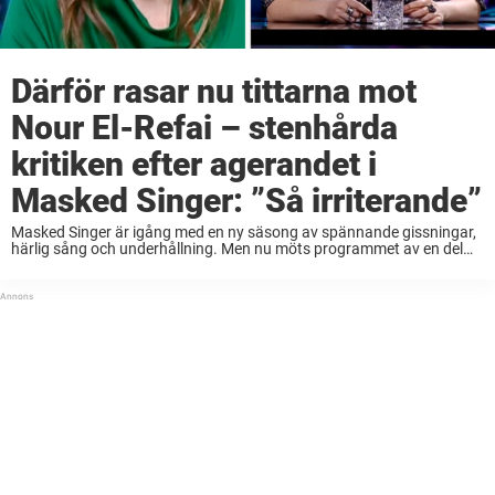
Därför rasar nu tittarna mot
Nour El-Refai – stenhårda
kritiken efter agerandet i
Masked Singer: ”Så irriterande”
Masked Singer är igång med en ny säsong av spännande gissningar,
härlig sång och underhållning. Men nu möts programmet av en del
kritik. På senare år har det blivit en självklar del av fredagsmyset för
...