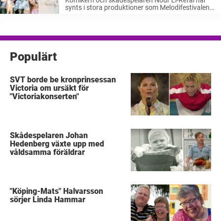
synts i stora produktioner som Melodifestivalen.
Hon har även haft en roll i SVT:s omåttligt
populära tv-serie ”Bonusfamiljen”. I somras var
tanken att hon skulle spela i föreställningen
”Kung ...
Populärt
SVT borde be kronprinsessan
Victoria om ursäkt för
"Victoriakonserten"
Skådespelaren Johan
Hedenberg växte upp med
våldsamma föräldrar
"Köping-Mats" Halvarsson
sörjer Linda Hammar