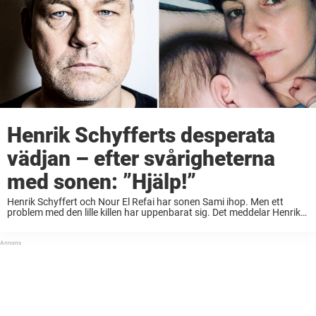
Henrik Schyfferts desperata
vädjan – efter svårigheterna
med sonen: ”Hjälp!”
Henrik Schyffert och Nour El Refai har sonen Sami ihop. Men ett
problem med den lille killen har uppenbarat sig. Det meddelar Henrik
på sin Instagram. I oktober förra året blev Henrik Schyffert, 51, och ...