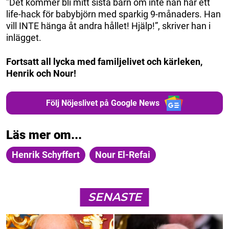
”Det kommer bli mitt sista barn om inte nån har ett
life-hack för babybjörn med sparkig 9-månaders. Han
vill INTE hänga åt andra hållet! Hjälp!”, skriver han i
inlägget.
Fortsatt all lycka med familjelivet och kärleken,
Henrik och Nour!
Följ Nöjeslivet på Google News
Läs mer om...
Henrik Schyffert
Nour El-Refai
SENASTE