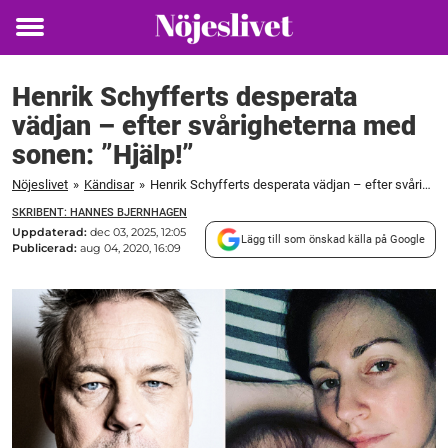
Toggle
menu
Henrik Schyfferts desperata
vädjan – efter svårigheterna med
sonen: ”Hjälp!”
Nöjeslivet
»
Kändisar
»
Henrik Schyfferts desperata vädjan – efter svårigheterna med sonen: "Hjälp!"
SKRIBENT: HANNES BJERNHAGEN
Uppdaterad:
dec 03, 2025, 12:05
Lägg till som önskad källa på Google
Publicerad:
aug 04, 2020, 16:09