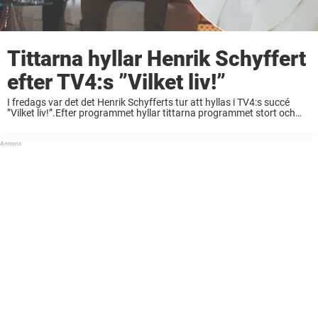
Tittarna hyllar Henrik Schyffert
efter TV4:s ”Vilket liv!”
I fredags var det det Henrik Schyfferts tur att hyllas i TV4:s succé
”Vilket liv!”.Efter programmet hyllar tittarna programmet stort och
många är överens om en och samma sak gällande kvällens
huvudperson.”Vilka fina egenskaper den ...