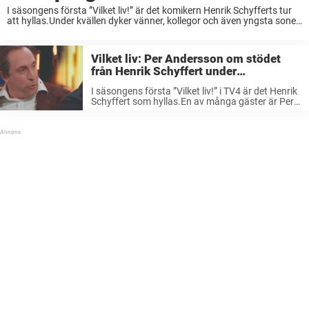
I säsongens första ”Vilket liv!” är det komikern Henrik Schyfferts tur
att hyllas.Under kvällen dyker vänner, kollegor och även yngsta sonen
Ove upp – men den äldre sonen Janne är inte med.”Båda fick frågan
men ...
Vilket liv: Per Andersson om stödet
från Henrik Schyffert under
skilsmässan
I säsongens första ”Vilket liv!” i TV4 är det Henrik
Schyffert som hyllas.En av många gäster är Per
Andersson som berättar om vännens enorma
stöd under skilsmässan.– Då var det Henrik som
hörde av sig ...