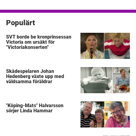
inlägg
Populärt
SVT borde be kronprinsessan
Victoria om ursäkt för
"Victoriakonserten"
Skådespelaren Johan
Hedenberg växte upp med
våldsamma föräldrar
"Köping-Mats" Halvarsson
sörjer Linda Hammar