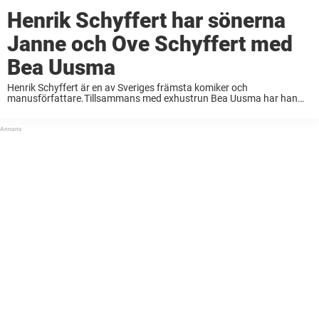
Henrik Schyffert har sönerna
Janne och Ove Schyffert med
Bea Uusma
Henrik Schyffert är en av Sveriges främsta komiker och
manusförfattare.Tillsammans med exhustrun Bea Uusma har han
vuxna barnen Janne och Ove Schyffert.Det gör Henrik Schyfferts
söner i dag. Henrik Schyffert, 58, har en lång och ...