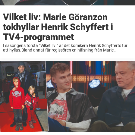
Vilket liv: Marie Göranzon
tokhyllar Henrik Schyffert i
TV4-programmet
I säsongens första ”Vilket liv!” är det komikern Henrik Schyfferts tur
att hyllas.Bland annat får regissören en hälsning från Marie
Göranzon.– Jag tycker du är skitsnygg, säger skådespelaren i
programmet. Henrik Schyffert, 58, har en ...