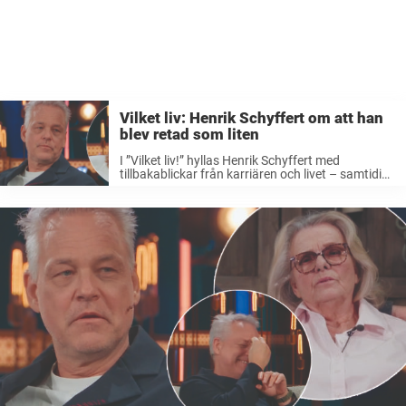
Vilket liv: Henrik Schyffert om att han
blev retad som liten
I ”Vilket liv!” hyllas Henrik Schyffert med
tillbakablickar från karriären och livet – samtidigt
kommer ett tufft barndomsminne upp från när
han blev mobbad som barn.– Det stora
problemet när jag var liten var att ...