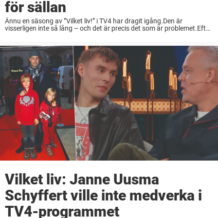
för sällan
Ännu en säsong av ”Vilket liv!” i TV4 har dragit igång.Den är
visserligen inte så lång – och det är precis det som är problemet.Efter
att Henrik Schyffert tokhyllats av sina nära och kära vill ...
Vilket liv: Janne Uusma
Schyffert ville inte medverka i
TV4-programmet