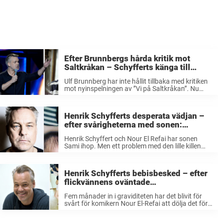
Efter Brunnbergs hårda kritik mot
Saltkråkan – Schyfferts känga till
skådespelaren: ”Livrädd”
Ulf Brunnberg har inte hållit tillbaka med kritiken
mot nyinspelningen av ”Vi på Saltkråkan”. Nu
riktar komikern Henrik Schyffert kritik mot
skådespelaren. – Han är så himla rädd, säger
Henrik Schyffert i hans och Nour ...
Henrik Schyfferts desperata vädjan –
efter svårigheterna med sonen:
”Hjälp!”
Henrik Schyffert och Nour El Refai har sonen
Sami ihop. Men ett problem med den lille killen
har uppenbarat sig. Det meddelar Henrik på sin
Instagram. I oktober förra året blev Henrik
Schyffert, 51, och ...
Henrik Schyfferts bebisbesked – efter
flickvännens oväntade
tillkännagivande: ”Det är han som är
Fem månader in i graviditeten har det blivit för
pappan”
svårt för komikern Nour El-Refai att dölja det för
omvärlden längre, därför väljer hon att
tillkännage bebislyckan genom ett litet skämt på