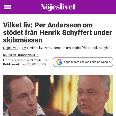
Toggle
menu
Vilket liv: Per Andersson om
stödet från Henrik Schyffert under
skilsmässan
Nöjeslivet
»
TV
»
Vilket liv: Per Andersson om stödet från Henrik Schyffert under skilsmässan
SKRIBENT: ROSANNA BERG
Uppdaterad:
maj 29, 2026, 11:01
Lägg till som önskad källa på Google
Publicerad:
maj 29, 2026, 10:27