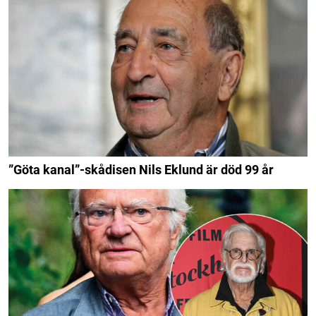
”Göta kanal”-skådisen Nils Eklund är död 99 år