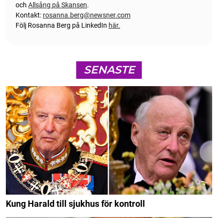
och
Allsång på Skansen
.
Kontakt:
rosanna.berg@newsner.com
Följ Rosanna Berg på LinkedIn
här.
SENASTE
Kung Harald till sjukhus för kontroll