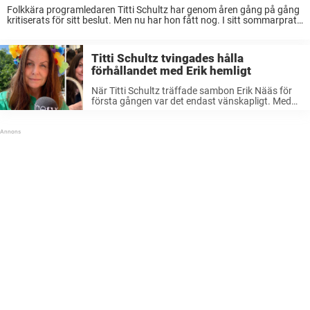
Folkkära programledaren Titti Schultz har genom åren gång på gång
kritiserats för sitt beslut. Men nu har hon fått nog. I sitt sommarprat,
vill hon förklara varför hon aldrig skaffat barn – en gång för ...
Titti Schultz tvingades hålla
förhållandet med Erik hemligt
När Titti Schultz träffade sambon Erik Nääs för
första gången var det endast vänskapligt. Med
tiden började dock känslor att växa fram – men
de tilläts inte visa hur de egentligen kände öppet.
Därför var ...