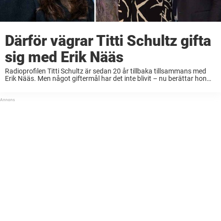
Därför vägrar Titti Schultz gifta
sig med Erik Nääs
Radioprofilen Titti Schultz är sedan 20 år tillbaka tillsammans med
Erik Nääs. Men något giftermål har det inte blivit – nu berättar hon
för första gången varför. Titti Schultz, 53, är en av våra mest ...