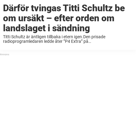
Därför tvingas Titti Schultz be
om ursäkt – efter orden om
landslaget i sändning
Titti Schultz är äntligen tillbaka i etern igen.Den prisade
radioprogramledaren ledde åter ”P4 Extra” på
måndagseftermiddagen.Men efter orden om fotbollslandslagets VM-
match tvingades hon be om ursäkt till lyssnarna. Titti Schultz är utan
tvekan en av ...