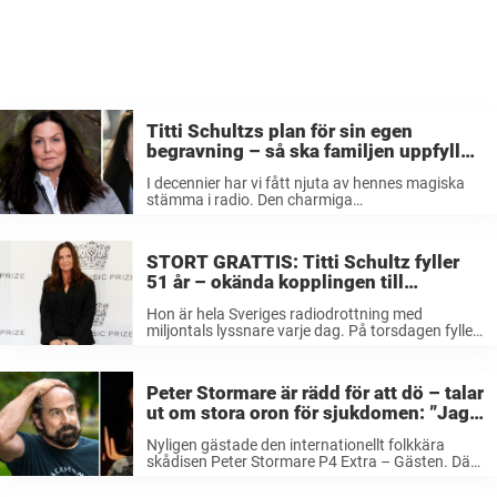
Titti Schultzs plan för sin egen
begravning – så ska familjen uppfylla
hennes sista önskan: ”Det styr jag”
I decennier har vi fått njuta av hennes magiska
stämma i radio. Den charmiga
radioprogramledaren Titti Schultz har fått en
speciell plats i svenska folkets hjärta och har inga
planer på att lägga ner. Men ...
STORT GRATTIS: Titti Schultz fyller
51 år – okända kopplingen till
världsstjärnan
Hon är hela Sveriges radiodrottning med
miljontals lyssnare varje dag. På torsdagen fyller
Titti Schultz 51 år och vi ger henne våra
hjärtligaste gratulationer! Titti Schultz har sedan
flera decennier tillbaka hörts i radio och ...
Peter Stormare är rädd för att dö – talar
ut om stora oron för sjukdomen: ”Jag
har någon slags fobi”
Nyligen gästade den internationellt folkkära
skådisen Peter Stormare P4 Extra – Gästen. Där
berättar han för Titti Schultz om sin rädsla för att
få corona – och hur det har kommit att påverka