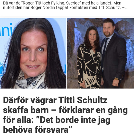
Då var de ”Roger, Titti och Fylking, Sverige” med hela landet. Men
nuförtiden har Roger Nordin tappat kontakten med Titti Schultz. –
Det är inga hard feelings, säger han till Nöjeslivet. Roger Nordin har
varit ...
Därför vägrar Titti Schultz
skaffa barn – förklarar en gång
för alla: ”Det borde inte jag
behöva försvara”