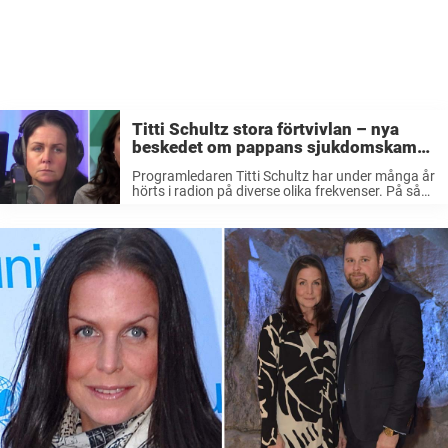
Titti Schultz stora förtvivlan – nya
beskedet om pappans sjukdomskamp:
”Så jobbigt”
Programledaren Titti Schultz har under många år
hörts i radion på diverse olika frekvenser. På så
sätt har hon kommit att bli en av våra mest
älskade programledare och hon har flera gånger
om prisats ...