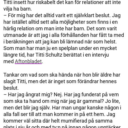
Titti insett hur riskabelt det kan för relationer att inte
vilja ha barn.
– För mig har det alltid varit ett självklart beslut. Jag
har istället alltid sett alla möjligheter som finns i en
härlig relation om man inte har barn. Det som varit
utmanade är att jag i alla förhållanden har fått ta med
i beräkningen att jag kan bli lämnad när som helst.
Som man har man ju en spelplan under en mycket
längre tid, har Titti Schultz berättat i en intervju
med
Aftonbladet
.
Tankar om vad som ska hända när hon blir äldre har
slagit Titti, men det är inget som förändrar hennes
beslut.
– Har jag ångrat mig? Nej. Har jag funderat på vem
som ska ta hand om mig när jag är gammal? Jo lite,
men det blir jag själv. Har man ungar kanske någon i
alla fall ser till att man kommer in på ett hem. Jag
kommer väl sitta där helt mumifierad på samma
plats i sju år och med tv:n på innan någon upptäcker