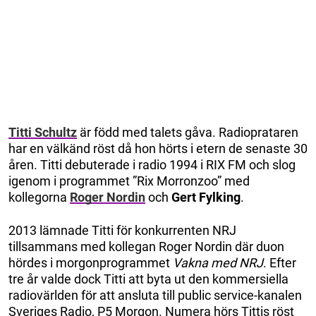
Titti Schultz
är född med talets gåva. Radioprataren
har en välkänd röst då hon hörts i etern de senaste 30
åren. Titti debuterade i radio 1994 i RIX FM och slog
igenom i programmet ”Rix Morronzoo” med
kollegorna
Roger Nordin
och
Gert Fylking
.
2013 lämnade Titti för konkurrenten NRJ
tillsammans med kollegan Roger Nordin där duon
hördes i morgonprogrammet
Vakna med NRJ
. Efter
tre år valde dock Titti att byta ut den kommersiella
radiovärlden för att ansluta till public service-kanalen
Sveriges Radio, P5 Morgon. Numera hörs Tittis röst