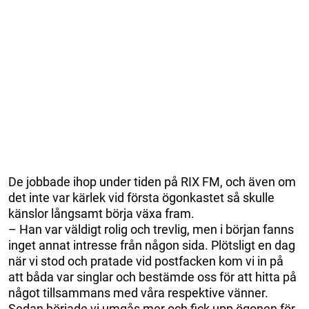
De jobbade ihop under tiden på RIX FM, och även om
det inte var kärlek vid första ögonkastet så skulle
känslor långsamt börja växa fram.
– Han var väldigt rolig och trevlig, men i början fanns
inget annat intresse från någon sida. Plötsligt en dag
när vi stod och pratade vid postfacken kom vi in på
att båda var singlar och bestämde oss för att hitta på
något tillsammans med våra respektive vänner.
Sedan började vi umgås mer och fick upp ögonen för