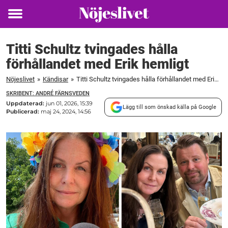
Toggle
menu
Titti Schultz tvingades hålla
förhållandet med Erik hemligt
Nöjeslivet
»
Kändisar
»
Titti Schultz tvingades hålla förhållandet med Erik hemligt
SKRIBENT: ANDRÉ FÄRNSVEDEN
Uppdaterad:
jun 01, 2026, 15:39
Lägg till som önskad källa på Google
Publicerad:
maj 24, 2024, 14:56