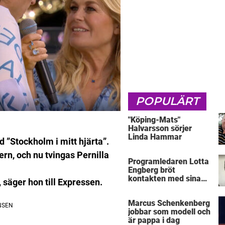
POPULÄRT
"Köping-Mats"
Halvarsson sörjer
Linda Hammar
 ”Stockholm i mitt hjärta”.
ern, och nu tvingas Pernilla
Programledaren Lotta
Engberg bröt
kontakten med sina
 säger hon till Expressen.
föräldrar
Marcus Schenkenberg
jobbar som modell och
är pappa i dag