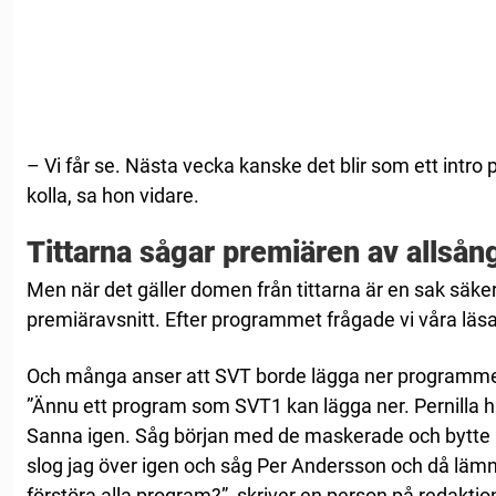
– Vi får se. Nästa vecka kanske det blir som ett intro p
kolla, sa hon vidare.
Tittarna sågar premiären av allsån
Men när det gäller domen från tittarna är en sak säker
premiäravsnitt. Efter programmet frågade vi våra läsa
Och många anser att SVT borde lägga ner programme
”Ännu ett program som SVT1 kan lägga ner. Pernilla
Sanna igen. Såg början med de maskerade och bytte 
slog jag över igen och såg Per Andersson och då lämna
förstöra alla program?”, skriver en person på redakt