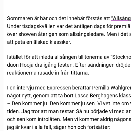
Sommaren är här och det innebär förstås att
”Allsån
Under tisdagskvällen var det äntligen dags för premi
över showen återigen som allsångsledare. Men i det al
att peta en älskad klassiker.
Istället för att inleda allsången till tonerna av ”Stockhol
duon Hooja dra igång festen. Efter sändningen dröjde d
reaktionerna rasade in från tittarna.
I en intervju med
Expressen
berättar Pernilla Wahlgren
något nytt, genom att ta bort Lasse Berghagens klass
– Den kommer ju. Den kommer ju sen. Vi vet inte om 
tiden. Jag tror att man testar. Så nu började vi med a
och sen kom introlåten. Men vi kommer aldrig någonsi
jag är kvar i alla fall, säger hon och fortsätter: