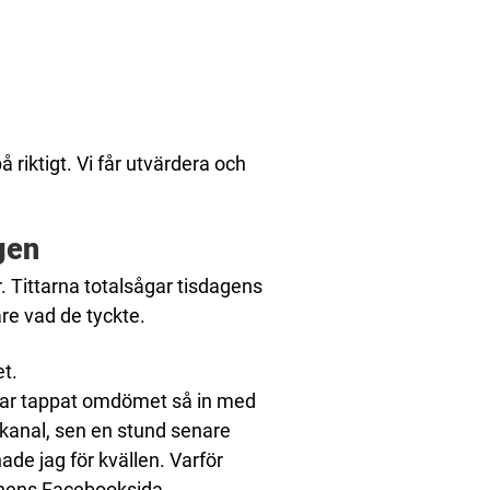
å riktigt. Vi får utvärdera och
gen
. Tittarna totalsågar tisdagens
re vad de tyckte.
t.
 har tappat omdömet så in med
kanal, sen en stund senare
de jag för kvällen. Varför
ionens Facebooksida.