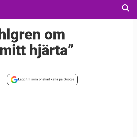
ahlgren om
mitt hjärta”
Lägg till som önskad källa på Google