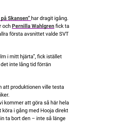
g på Skansen”
har dragit igång.
är och
Pernilla Wahlgren
fick ta
lra första avsnittet valde SVT
m i mitt hjärta”, fick istället
et inte lång tid förrän
 att produktionen ville testa
iker.
vi kommer att göra så här hela
tt köra i gång med Hooja direkt
n ta bort den – inte så länge