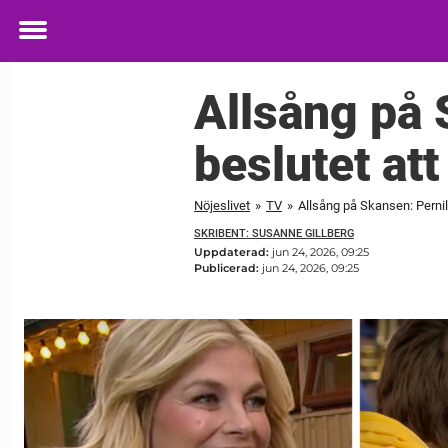
Toggle
menu
Allsång på 
beslutet att
Nöjeslivet
»
TV
»
Allsång på Skansen: Pernill
SKRIBENT: SUSANNE GILLBERG
Uppdaterad:
jun 24, 2026, 09:25
Publicerad:
jun 24, 2026, 09:25