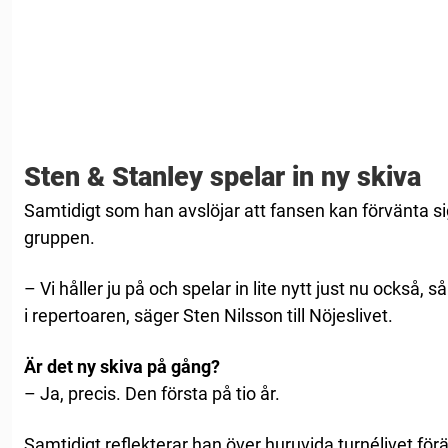
Sten & Stanley spelar in ny skiva
Samtidigt som han avslöjar att fansen kan förvänta si
gruppen.
– Vi håller ju på och spelar in lite nytt just nu också, 
i repertoaren, säger Sten Nilsson till Nöjeslivet.
Är det ny skiva på gång?
– Ja, precis. Den första på tio år.
Samtidigt reflekterar han över huruvida turnélivet f