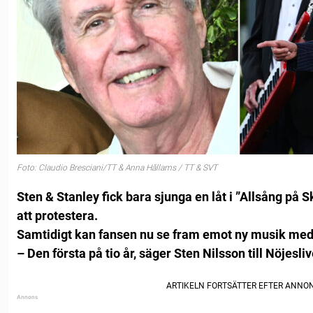
Foto: Claudio Bresciani/TT & Anna Hållams / TT & SVT
Sten & Stanley fick bara sjunga en låt i ”Allsång på Sk
att protestera.
Samtidigt kan fansen nu se fram emot ny musik med
– Den första på tio år, säger Sten Nilsson till Nöjesliv