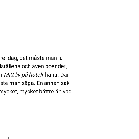
mare idag, det måste man ju
elställena och även boendet,
er
Mitt liv på hotell
, haha. Där
 måste man säga. En annan sak
r mycket, mycket bättre än vad