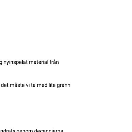
g nyinspelat material från
så det måste vi ta med lite grann
örändrats genom decennierna