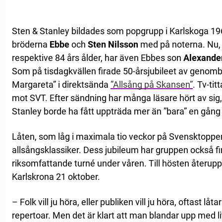
Sten & Stanley bildades som popgrupp i Karlskoga 19
bröderna
Ebbe
och
Sten Nilsson
med på noterna. Nu, 
respektive 84 års ålder, har även Ebbes son
Alexande
Som på tisdagkvällen firade 50-årsjubileet av genombro
Margareta” i direktsända
”Allsång på Skansen”
. Tv-ti
mot SVT. Efter sändning har många läsare hört av sig
Stanley borde ha fått uppträda mer än ”bara” en gång
Låten, som låg i maximala tio veckor på Svensktoppe
allsångsklassiker. Dess jubileum har gruppen också fir
riksomfattande turné under våren. Till hösten återupp
Karlskrona 21 oktober.
– Folk vill ju höra, eller publiken vill ju höra, oftast l
repertoar. Men det är klart att man blandar upp med lit