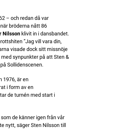
62 – och redan då var
när bröderna nått 86
r Nilsson
klivit in i dansbandet.
ttshiten ”Jag vill vara din,
ttarna visade dock sitt missnöje
, med synpunkter på att Sten &
 på Sollidenscenen.
n 1976, är en
at i form av en
tar de turnén med start i
åtar som de känner igen från vår
e nytt, säger Sten Nilsson till