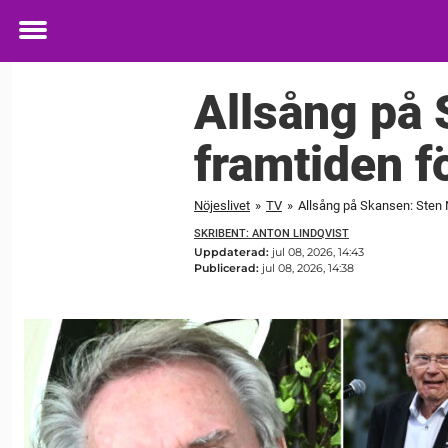
Toggle
menu
Allsång på 
framtiden f
Nöjeslivet
»
TV
»
Allsång på Skansen: Sten 
SKRIBENT: ANTON LINDQVIST
Uppdaterad:
jul 08, 2026, 14:43
Publicerad:
jul 08, 2026, 14:38