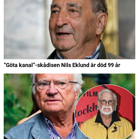
”Göta kanal”-skådisen Nils Eklund är död 99 år