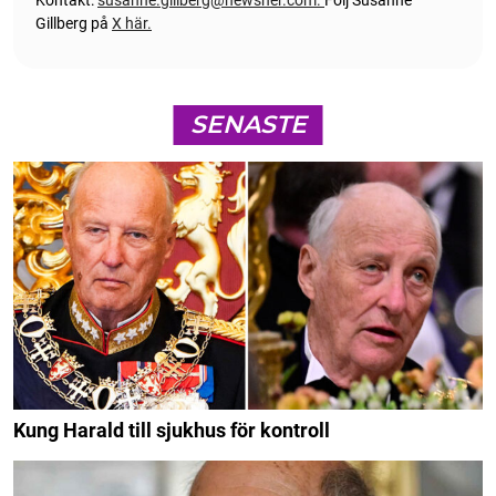
Kontakt:
susanne.gillberg@newsner.com
.
Följ Susanne
Gillberg på
X här.
SENASTE
Kung Harald till sjukhus för kontroll