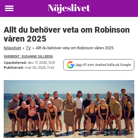
Toggle
menu
Allt du behöver veta om Robinson
våren 2025
Nöjeslivet
»
TV
»
Allt du behöver veta om Robinson våren 2025
SKRIBENT: SUSANNE GILLBERG
Uppdaterad:
dec 17, 2025, 12:31
Lägg till som önskad källa på Google
Publicerad:
mar 05, 2025, 11:42