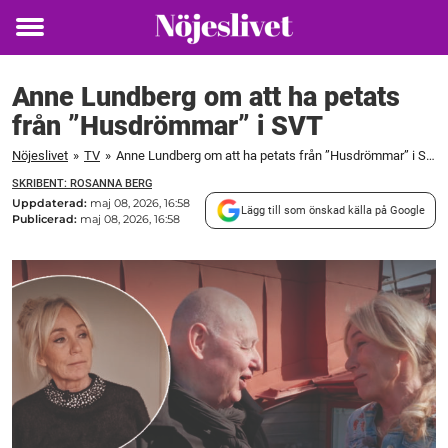
Toggle
menu
Anne Lundberg om att ha petats
från ”Husdrömmar” i SVT
Nöjeslivet
»
TV
»
Anne Lundberg om att ha petats från ”Husdrömmar” i SVT
SKRIBENT: ROSANNA BERG
Uppdaterad:
maj 08, 2026, 16:58
Lägg till som önskad källa på Google
Publicerad:
maj 08, 2026, 16:58