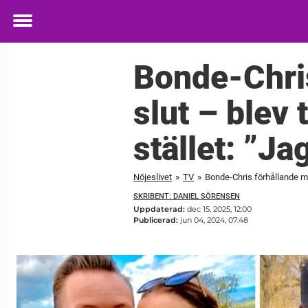
Toggle
menu
Bonde-Chri
slut – blev
stället: ”Ja
Nöjeslivet
»
TV
»
Bonde-Chris förhållande m
SKRIBENT: DANIEL SÖRENSEN
Uppdaterad:
dec 15, 2025, 12:00
Publicerad:
jun 04, 2024, 07:48