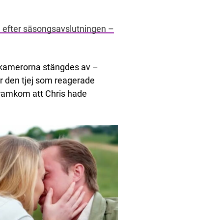
d efter säsongsavslutningen –
kamerorna stängdes av –
ar den tjej som reagerade
 framkom att Chris hade