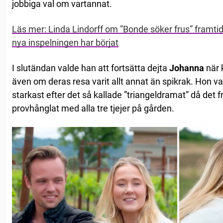
jobbiga val om vartannat.
Läs mer: Linda Lindorff om ”Bonde söker frus” framti
nya inspelningen har börjat
I slutändan valde han att fortsätta dejta
Johanna
när 
även om deras resa varit allt annat än spikrak. Hon v
starkast efter det så kallade ”triangeldramat” då det
provhånglat med alla tre tjejer på gården.