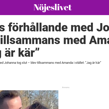
s förhållande med J
 tillsammans med Am
g är kär”
ed Johanna tog slut – blev tillsammans med Amanda i stället: ”Jag är kär”