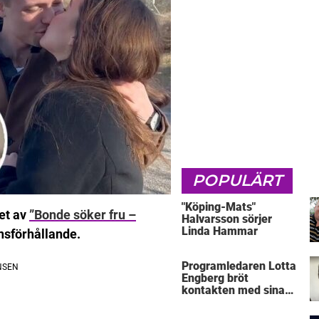
POPULÄRT
"Köping-Mats"
et av
”Bonde söker fru –
Halvarsson sörjer
Linda Hammar
ansförhållande.
Programledaren Lotta
Engberg bröt
kontakten med sina
föräldrar