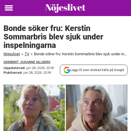
Toggle
menu
Bonde söker fru: Kerstin
Sommarbris blev sjuk under
inspelningarna
Nöjeslivet
»
TV
»
Bonde söker fru: Kerstin Sommarbris blev sjuk under inspelningarna
SKRIBENT: SUSANNE GILLBERG
Uppdaterad:
jan 28, 2026, 20:18
Lägg till som önskad källa på Google
Publicerad:
jan 28, 2026, 20:18