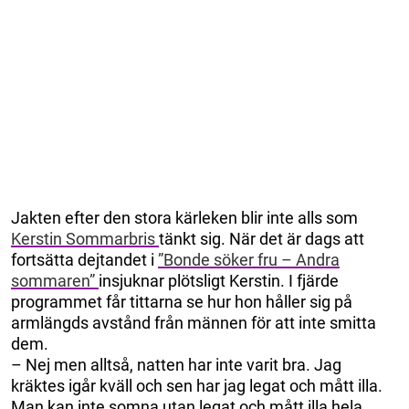
Jakten efter den stora kärleken blir inte alls som
Kerstin Sommarbris
tänkt sig. När det är dags att
fortsätta dejtandet i
”Bonde söker fru – Andra
sommaren”
insjuknar plötsligt Kerstin. I fjärde
programmet får tittarna se hur hon håller sig på
armlängds avstånd från männen för att inte smitta
dem.
– Nej men alltså, natten har inte varit bra. Jag
kräktes igår kväll och sen har jag legat och mått illa.
Man kan inte somna utan legat och mått illa hela