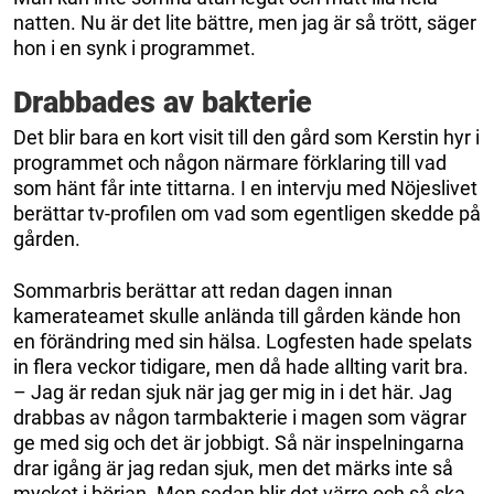
natten. Nu är det lite bättre, men jag är så trött, säger
hon i en synk i programmet.
Drabbades av bakterie
Det blir bara en kort visit till den gård som Kerstin hyr i
programmet och någon närmare förklaring till vad
som hänt får inte tittarna. I en intervju med Nöjeslivet
berättar tv-profilen om vad som egentligen skedde på
gården.
Sommarbris berättar att redan dagen innan
kamerateamet skulle anlända till gården kände hon
en förändring med sin hälsa. Logfesten hade spelats
in flera veckor tidigare, men då hade allting varit bra.
– Jag är redan sjuk när jag ger mig in i det här. Jag
drabbas av någon tarmbakterie i magen som vägrar
ge med sig och det är jobbigt. Så när inspelningarna
drar igång är jag redan sjuk, men det märks inte så
mycket i början. Men sedan blir det värre och så ska