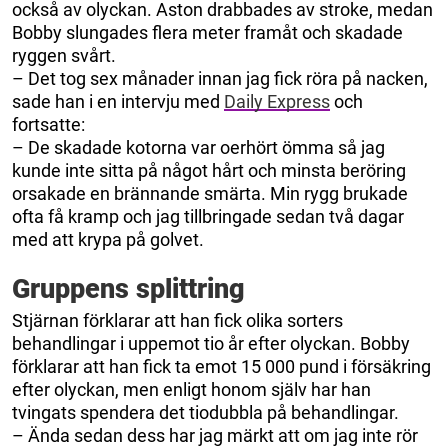
också av olyckan. Aston drabbades av stroke, medan
Bobby slungades flera meter framåt och skadade
ryggen svårt.
– Det tog sex månader innan jag fick röra på nacken,
sade han i en intervju med
Daily Express
och
fortsatte:
– De skadade kotorna var oerhört ömma så jag
kunde inte sitta på något hårt och minsta beröring
orsakade en brännande smärta. Min rygg brukade
ofta få kramp och jag tillbringade sedan två dagar
med att krypa på golvet.
Gruppens splittring
Stjärnan förklarar att han fick olika sorters
behandlingar i uppemot tio år efter olyckan. Bobby
förklarar att han fick ta emot 15 000 pund i försäkring
efter olyckan, men enligt honom själv har han
tvingats spendera det tiodubbla på behandlingar.
– Ända sedan dess har jag märkt att om jag inte rör