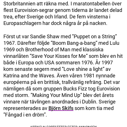
Storbritannien att räkna med. I maratontabellen över
flest Eurovision-segrar genom tiderna är landet delad
trea, efter Sverige och Irland. De fem vinsterna i
Europaschlagern har dock några år på nacken.
Först ut var Sandie Shaw med ”Puppet on a String”
1967. Därefter följde ”Boom Bang-a-bang” med Lulu
1969 och Brotherhood of Man med klassiska
vinnarlåten ”Save Your Kisses for Me” som blev en hit
både i Europa och USA sommaren 1976. År 1997
kom senaste segern med ”Love shine a light” av
Katrina and the Waves. Även våren 1981 nynnade
européerna på en brittisk, trallvänlig refräng. Det var
nämligen då som gruppen Bucks Fizz tog Eurovision
med storm. ”Making Your Mind Up” blev det årets
vinnare när tävlingen anordnades i Dublin. Sverige
representerades av
Björn Skifs
som kom tia med
”Fångad i en dröm”.