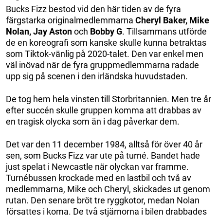
Bucks Fizz bestod vid den här tiden av de fyra
färgstarka originalmedlemmarna
Cheryl Baker, Mike
Nolan, Jay Aston
och
Bobby G
. Tillsammans utförde
de en koreografi som kanske skulle kunna betraktas
som Tiktok-vänlig på 2020-talet. Den var enkel men
väl inövad när de fyra gruppmedlemmarna radade
upp sig på scenen i den irländska huvudstaden.
De tog hem hela vinsten till Storbritannien. Men tre år
efter succén skulle gruppen komma att drabbas av
en tragisk olycka som än i dag påverkar dem.
Det var den 11 december 1984, alltså för över 40 år
sen, som Bucks Fizz var ute på turné. Bandet hade
just spelat i Newcastle när olyckan var framme.
Turnébussen krockade med en lastbil och två av
medlemmarna, Mike och Cheryl, skickades ut genom
rutan. Den senare bröt tre ryggkotor, medan Nolan
försattes i koma. De två stjärnorna i bilen drabbades