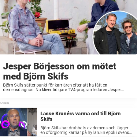
Jesper Börjesson om mötet
med Björn Skifs
Björn Skifs sätter punkt för karriären efter att ha fått en
demensdiagnos. Nu kliver tidigare TV4-programledaren Jesper
Börjesson fram – och delar med sig av sitt speciella möte med den
folkkäre artisten.– Det var bland ...
Lasse Kronérs varma ord till Björn
Skifs
Björn Skifs har drabbats av demens och lägger
en oförglömlig karriär på hyllan.En epok i svensk
musikhistoria är därmed över. – Det är förjävligt