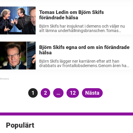
naturligtvis. Det är bara hoppas att han mår bra i
livet ...
Tomas Ledin om Björn Skifs
förändrade hälsa
Björn Skifs har insjuknat i demens och väljer nu
att lämna underhållningsbranschen.Tomas
Ledin, som har jobbat med honom i många år,
reagerar starkt på kollegans svåra
sjukdomsbesked.Men det kommer inte helt som
Björn Skifs egna ord om sin förändrade
en chock menar ...
hälsa
Björn Skifs lägger ner karriären efter att han
drabbats av frontallobsdemens.Genom åren har
stjärnan varit öppen med att det en dag är dags
att sätta punkt för karriären. Men också om den
alltmer förändrande hälsan. ...
Sidnumrering
Sida
1
Sida
2
…
Sida
12
Nästa
för
inlägg
Populärt