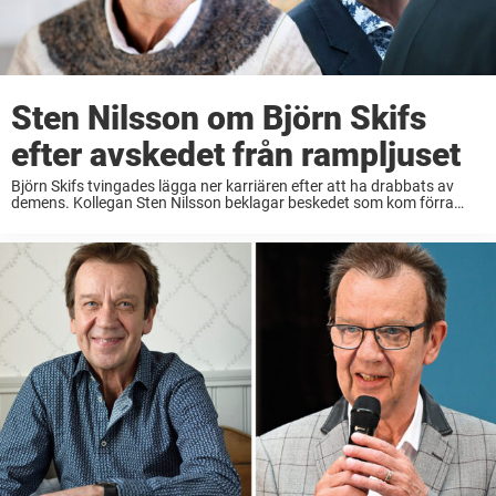
Sten Nilsson om Björn Skifs
efter avskedet från rampljuset
Björn Skifs tvingades lägga ner karriären efter att ha drabbats av
demens. Kollegan Sten Nilsson beklagar beskedet som kom förra
året. – Det är ju väldigt sorgligt, säger han till Nöjeslivet. Sten &
Stanley är ...