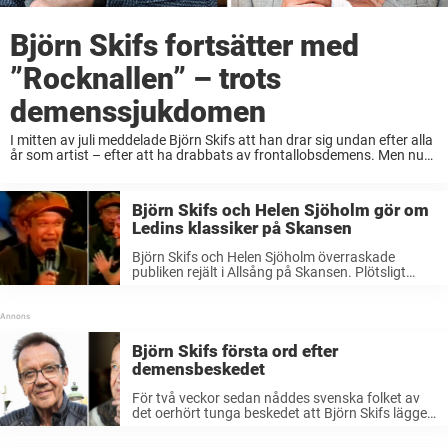
Björn Skifs fortsätter med
”Rocknallen” – trots
demenssjukdomen
I mitten av juli meddelade Björn Skifs att han drar sig undan efter alla
år som artist – efter att ha drabbats av frontallobsdemens. Men nu
verkar det som att det finns en uppgift som ...
Björn Skifs och Helen Sjöholm gör om
Ledins klassiker på Skansen
Björn Skifs och Helen Sjöholm överraskade
publiken rejält i Allsång på Skansen. Plötsligt
gjorde de folkkära stjärnorna om hitlåten
ordentligt. Björn Skifs får utan tvekan anses som
en av Sveriges största underhållare genom
tiderna. Finns ...
Björn Skifs första ord efter
demensbeskedet
För två veckor sedan nåddes svenska folket av
det oerhört tunga beskedet att Björn Skifs lägger
ner karriären. Artisten meddelade då att
anledningen var att han drabbats av demens.Nu