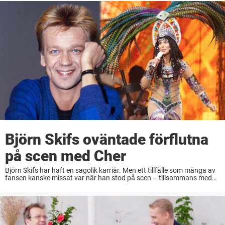
bryter han tystnaden med ett par ...
Björn Skifs oväntade förflutna
på scen med Cher
Björn Skifs har haft en sagolik karriär. Men ett tillfälle som många av
fansen kanske missat var när han stod på scen – tillsammans med
världsstjärnan Cher. När världsstjärnan Cher kom till Globen i
Stockholm ...