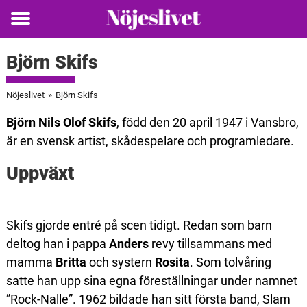
Toggle
menu
Björn Skifs
Nöjeslivet
»
Björn Skifs
Björn Nils Olof Skifs
, född den 20 april 1947 i Vansbro,
är en svensk artist, skådespelare och programledare.
Uppväxt
Skifs gjorde entré på scen tidigt. Redan som barn
deltog han i pappa
Anders
revy tillsammans med
mamma
Britta
och systern
Rosita
. Som tolvåring
satte han upp sina egna föreställningar under namnet
”Rock-Nalle”. 1962 bildade han sitt första band, Slam