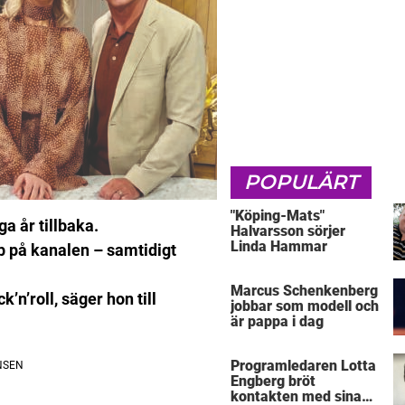
POPULÄRT
"Köping-Mats"
a år tillbaka.
Halvarsson sörjer
Linda Hammar
bb på kanalen – samtidigt
Marcus Schenkenberg
’n’roll, säger hon till
jobbar som modell och
är pappa i dag
Programledaren Lotta
Engberg bröt
kontakten med sina