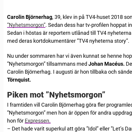
Carolin Björnerhag
, 39, klev in på TV4-huset 2018 so
”Nyhetsmorgon”
. Sedan dess har tv-profilen hoppat in
Sedan i höstas är reportern utlånad till TV4 nyhetern
med deras kortdokumentärer ”TV4 nyheterna story”.
Nu under sommaren har vi även kunnat se henne hop
”Nyhetsmorgon” tillsammans med
Johan Macéus.
De
Carolin Björnerhag. I augusti är hon tillbaka och sän
Törnquist.
Piken mot ”Nyhetsmorgon”
I framtiden vill Carolin Björnerhag göra fler programle
”Nyhetsmorgon” men hon är öppen för andra uppdrag 
hon för
Expressen.
– Det hade varit superkul att göra ”Idol” eller ”Let’s Da