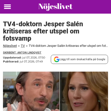
Toggle
menu
TV4-doktorn Jesper Salén
kritiseras efter utspel om
fotsvamp
Nöjeslivet
»
TV
»
TV4-doktorn Jesper Salén kritiseras efter utspel om fotsvamp
SKRIBENT: ANTON LINDQVIST
Uppdaterad:
jul 07, 2026, 07:50
Lägg till som önskad källa på Google
Publicerad:
jul 07, 2026, 07:49