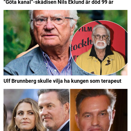
”Göta kanal”-skådisen Nils Eklund är död 99 år
Ulf Brunnberg skulle vilja ha kungen som terapeut