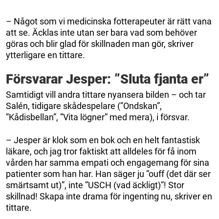
– Något som vi medicinska fotterapeuter är rätt vana
att se. Äcklas inte utan ser bara vad som behöver
göras och blir glad för skillnaden man gör, skriver
ytterligare en tittare.
Försvarar Jesper: ”Sluta fjanta er”
Samtidigt vill andra tittare nyansera bilden – och tar
Salén, tidigare skådespelare (”Ondskan”,
”Kådisbellan”, ”Vita lögner” med mera), i försvar.
– Jesper är klok som en bok och en helt fantastisk
läkare, och jag tror faktiskt att alldeles för få inom
vården har samma empati och engagemang för sina
patienter som han har. Han säger ju ”ouff (det där ser
smärtsamt ut)”, inte ”USCH (vad äckligt)”! Stor
skillnad! Skapa inte drama för ingenting nu, skriver en
tittare.