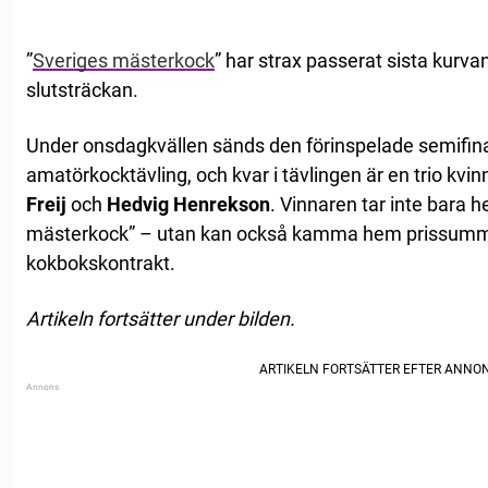
”
Sveriges mästerkock
” har strax passerat sista kurvan
slutsträckan.
Under onsdagkvällen sänds den förinspelade semifin
amatörkocktävling, och kvar i tävlingen är en trio kvin
Freij
och
Hedvig Henrekson
. Vinnaren tar inte bara h
mästerkock” – utan kan också kamma hem prissumma
kokbokskontrakt.
Artikeln fortsätter under bilden.