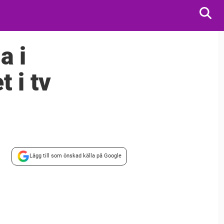
a i
 i tv
Lägg till som önskad källa på Google