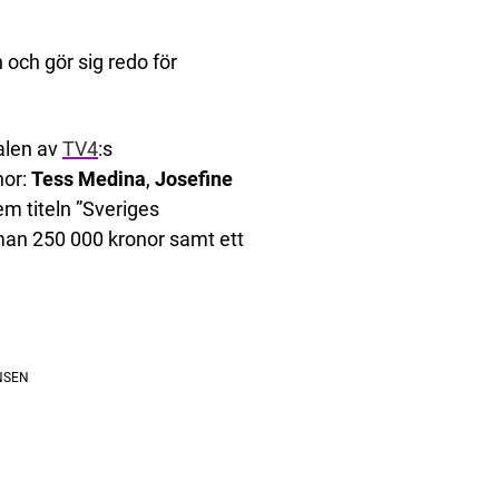
 och gör sig redo för
alen av
TV4
:s
nor:
Tess Medina
,
Josefine
em titeln ”Sveriges
n 250 000 kronor samt ett