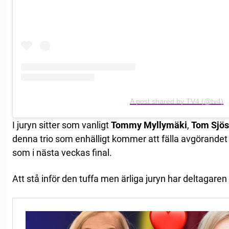
A post shared by TV4 (@tv4)
I juryn sitter som vanligt
Tommy Myllymäki
,
Tom Sjös
denna trio som enhälligt kommer att fälla avgörandet
som i nästa veckas final.
Att stå inför den tuffa men ärliga juryn har deltagare