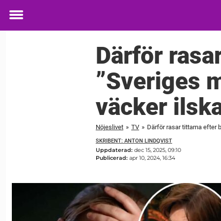
Toggle
menu
Därför rasar
”Sveriges m
väcker ilsk
Nöjeslivet
»
TV
»
Därför rasar tittarna efter
SKRIBENT: ANTON LINDQVIST
Uppdaterad:
dec 15, 2025, 09:10
Publicerad:
apr 10, 2024, 16:34