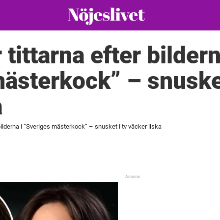
 tittarna efter bildern
ästerkock” – snusket
a
 bilderna i ”Sveriges mästerkock” – snusket i tv väcker ilska