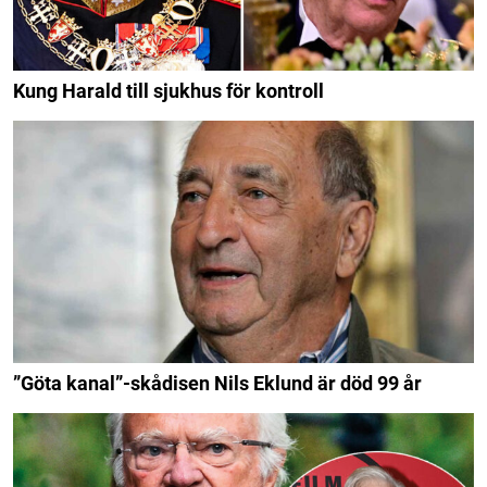
Kung Harald till sjukhus för kontroll
”Göta kanal”-skådisen Nils Eklund är död 99 år