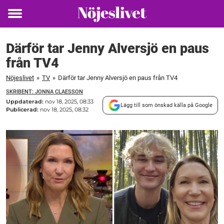
Toggle
menu
Därför tar Jenny Alversjö en paus
från TV4
Nöjeslivet
»
TV
»
Därför tar Jenny Alversjö en paus från TV4
SKRIBENT: JONNA CLAESSON
Uppdaterad:
nov 18, 2025, 08:33
Lägg till som önskad källa på Google
Publicerad:
nov 18, 2025, 08:32