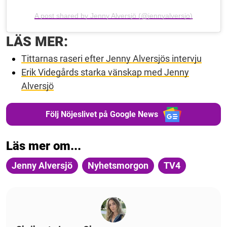
A post shared by Jenny Alversjö (@jennyalversjo)
LÄS MER:
Tittarnas raseri efter Jenny Alversjös intervju
Erik Videgårds starka vänskap med Jenny
Alversjö
Följ Nöjeslivet på Google News
Läs mer om...
Jenny Alversjö
Nyhetsmorgon
TV4