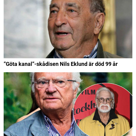
”Göta kanal”-skådisen Nils Eklund är död 99 år