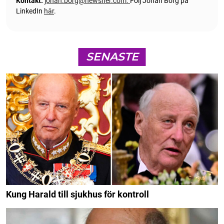
Kontakt:
johan.borg@newsner.com
.
Följ Johan Borg på
LinkedIn
här
.
SENASTE
Kung Harald till sjukhus för kontroll