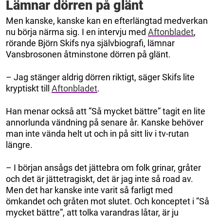
Lämnar dörren på glänt
Men kanske, kanske kan en efterlängtad medverkan
nu börja närma sig. I en intervju med
Aftonbladet
,
rörande Björn Skifs nya självbiografi, lämnar
Vansbrosonen åtminstone dörren på glänt.
– Jag stänger aldrig dörren riktigt, säger Skifs lite
kryptiskt till
Aftonbladet
.
Han menar också att ”Så mycket bättre” tagit en lite
annorlunda vändning på senare år. Kanske behöver
man inte vända helt ut och in på sitt liv i tv-rutan
längre.
– I början ansågs det jättebra om folk grinar, gråter
och det är jättetragiskt, det är jag inte så road av.
Men det har kanske inte varit så farligt med
ömkandet och gråten mot slutet. Och konceptet i ”Så
mycket bättre”, att tolka varandras låtar, är ju