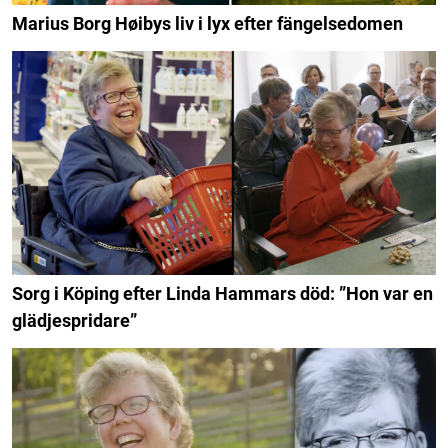
Marius Borg Høibys liv i lyx efter fängelsedomen
Sorg i Köping efter Linda Hammars död: ”Hon var en
glädjespridare”