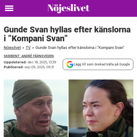
Toggle
menu
Gunde Svan hyllas efter känslorna
i ”Kompani Svan”
Nöjeslivet
»
TV
»
Gunde Svan hyllas efter känslorna i "Kompani Svan"
SKRIBENT: ANDRÉ FÄRNSVEDEN
Uppdaterad:
dec 18, 2025, 13:39
Lägg till som önskad källa på Google
Publicerad:
sep 09, 2025, 09:31