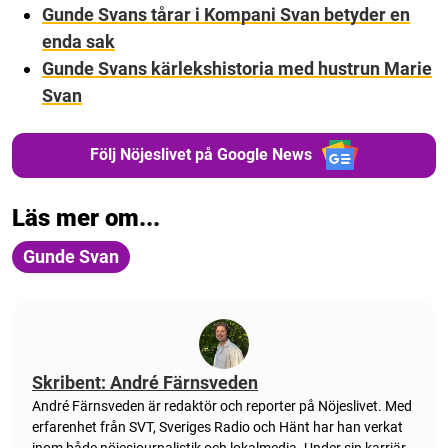
Gunde Svans tårar i Kompani Svan betyder en
enda sak
Gunde Svans kärlekshistoria med hustrun Marie
Svan
Följ Nöjeslivet på Google News
Läs mer om...
Gunde Svan
Skribent: André Färnsveden
André Färnsveden är redaktör och reporter på Nöjeslivet. Med
erfarenhet från SVT, Sveriges Radio och Hänt har han verkat
inom både nöjesjournalistik och lokalmedia. Under sin karriär