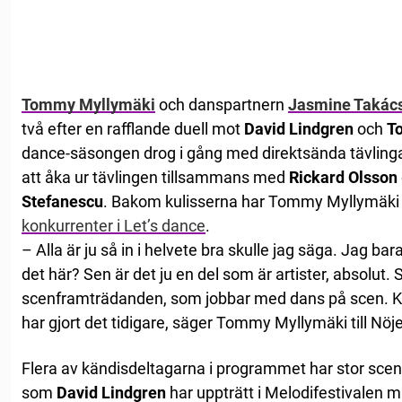
Tommy Myllymäki
och danspartnern
Jasmine Takác
två efter en rafflande duell mot
David Lindgren
och
To
dance-säsongen drog i gång med direktsända tävlingar
att åka ur tävlingen tillsammans med
Rickard Olsson
Stefanescu
. Bakom kulisserna har Tommy Myllymäki 
konkurrenter i Let’s dance
.
– Alla är ju så in i helvete bra skulle jag säga. Jag bara
det här? Sen är det ju en del som är artister, absolut
scenframträdanden, som jobbar med dans på scen. Klart
har gjort det tidigare, säger Tommy Myllymäki till Nöje
Flera av kändisdeltagarna i programmet har stor sce
som
David Lindgren
har uppträtt i Melodifestivalen m