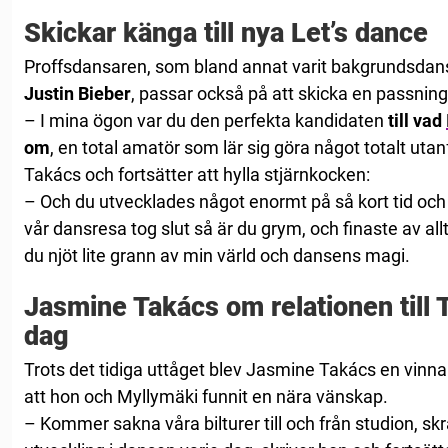
Skickar känga till nya Let’s dance
Proffsdansaren, som bland annat varit bakgrundsdan
Justin Bieber
, passar också på att skicka en passning
– I mina ögon var du den perfekta kandidaten
till vad
om
, en total amatör som lär sig göra något totalt utan
Takács och fortsätter att hylla stjärnkocken:
– Och du utvecklades något enormt på så kort tid och j
vår dansresa tog slut så är du grym, och finaste av allt
du njöt lite grann av min värld och dansens magi.
Jasmine Takács om relationen till
dag
Trots det tidiga uttåget blev Jasmine Takács en vinna
att hon och Myllymäki funnit en nära vänskap.
– Kommer sakna våra bilturer till och från studion, skra