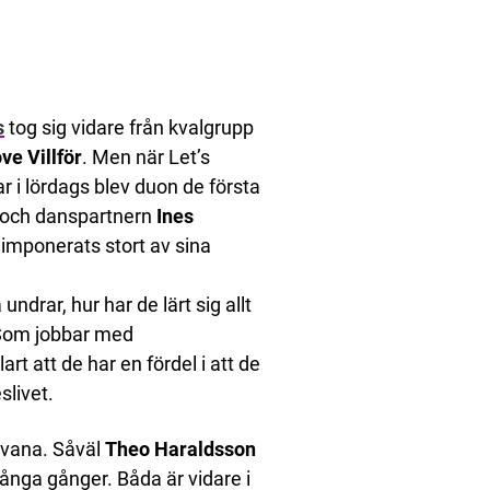
s
tog sig vidare från kvalgrupp
ve Villför
. Men när Let’s
 i lördags blev duon de första
och danspartnern
Ines
imponerats stort av sina
 undrar, hur har de lärt sig allt
. Som jobbar med
 att de har en fördel i att de
slivet.
nvana. Såväl
Theo Haraldsson
ånga gånger. Båda är vidare i