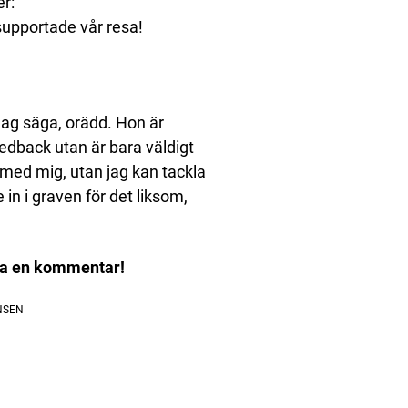
er:
 supportade vår resa!
jag säga, orädd. Hon är
feedback utan är bara väldigt
 med mig, utan jag kan tackla
e in i graven för det liksom,
rna en kommentar!