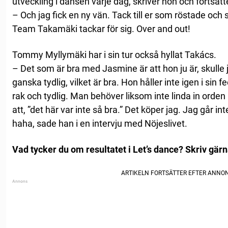
utveckling i dansen varje dag, skriver hon och fortsätt
– Och jag fick en ny vän. Tack till er som röstade och
Team Takamäki tackar för sig. Over and out!
Tommy Myllymäki har i sin tur också hyllat Takács.
– Det som är bra med Jasmine är att hon ju är, skulle 
ganska tydlig, vilket är bra. Hon håller inte igen i sin 
rak och tydlig. Man behöver liksom inte linda in orden
att, ”det här var inte så bra.” Det köper jag. Jag går int
haha, sade han i en intervju med Nöjeslivet.
Vad tycker du om resultatet i Let’s dance? Skriv gä