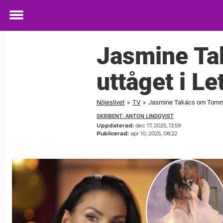
Toggle
menu
Jasmine Ta
uttåget i Le
Nöjeslivet
»
TV
»
Jasmine Takács om Tommy M
SKRIBENT: ANTON LINDQVIST
Uppdaterad:
dec 17, 2025, 13:59
Publicerad:
apr 10, 2025, 08:22