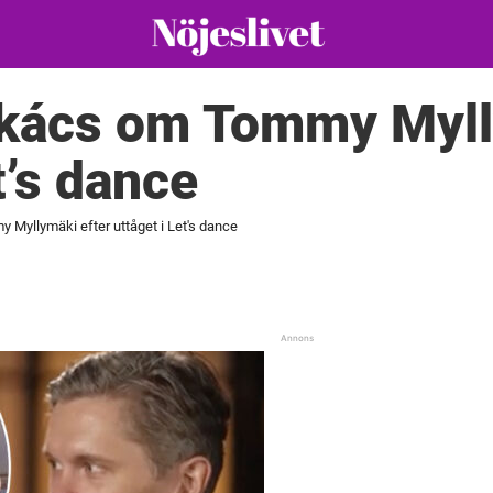
kács om Tommy Myll
t’s dance
yllymäki efter uttåget i Let's dance