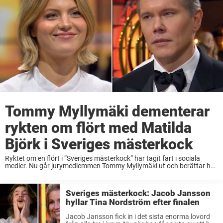
Tommy Myllymäki dementerar
rykten om flört med Matilda
Björk i Sveriges mästerkock
Ryktet om en flört i ”Sveriges mästerkock” har tagit fart i sociala
medier. Nu går jurymedlemmen Tommy Myllymäki ut och berättar hur
det egentligen ligger till, i Expressen. I onsdags gick årets säsong av
TV4:s ...
Sveriges mästerkock: Jacob Jansson
hyllar Tina Nordström efter finalen
Jacob Jansson fick in i det sista enorma lovord