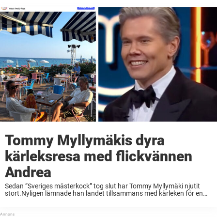
Tommy Myllymäkis dyra
kärleksresa med flickvännen
Andrea
Sedan ”Sveriges mästerkock” tog slut har Tommy Myllymäki njutit
stort.Nyligen lämnade han landet tillsammans med kärleken för en
härlig semester.Och det blev dyra restaurangbesök som landade på
tusentals kronor, enligt Expressen. Det har gått en tid ...