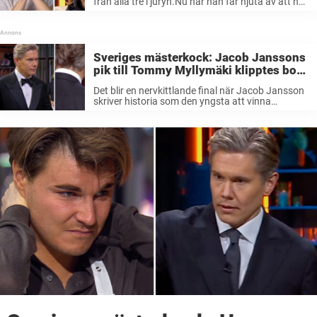
från alla tre i juryn.Nu när han får njuta av att ha
vunnit ”Sveriges mästerkock” berättar vinnaren
om vad hur de egentligen var bakom kamerorna,
och ...
Sveriges mästerkock: Jacob Janssons
pik till Tommy Myllymäki klipptes bort
i finalen
Det blir en nervkittlande final när Jacob Jansson
skriver historia som den yngsta att vinna
”Sveriges mästerkock” någonsin.Men under det
stora avgörandet fick tittarna inte höra när
Jacob skickade en pik till Tommy Myllymäki efter
...