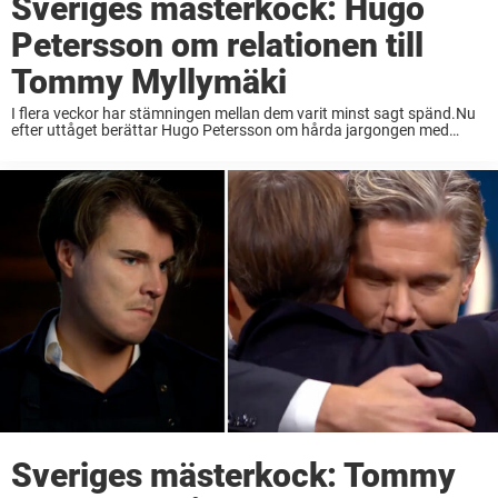
Sveriges mästerkock: Hugo
Petersson om relationen till
Tommy Myllymäki
I flera veckor har stämningen mellan dem varit minst sagt spänd.Nu
efter uttåget berättar Hugo Petersson om hårda jargongen med
Tommy Myllymäki.– Jag märker ändå att juryn tycker jag är väldigt
underhållande, säger han till ...
Sveriges mästerkock: Tommy