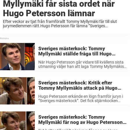
Myllymäki får sista ordet när
Hugo Petersson lämnar
Efter veckor av tjat från framförallt Tommy Myllymäki får till slut
jurymedlemmen rätt.Hugo Petersson får lämna ”Sveriges
mästerkock”, och känslorna svällar över.Att han får lämna
programmet visar att juryn (nästan) alltid har rätt. Åsikterna är ...
Sveriges mästerkock: Tommy
Myllymäki ställde fråga till Hugo
Petersson som klipptes bort
När Hugo Petersson går vidare till kvällens sista
utmaning väljer han att laga Tommy Myllymäkis
låda. Men då klipps stjärnkockens fråga bort.–
Tommy frågade då vad jag trodde att det var
inuti lådan och jag ...
Sveriges mästerkock: Kritik efter
Tommy Myllymäkis attack på Hugo
Petersson
Hugo Petersson erkände en lögn framför juryn i
”Sveriges mästerkock”. Det fick stjärnkocken
Tommy Myllymäki att tända till – och ryta ifrån.
Men nu möts juryprofilen av kritik från tittarna.
Det blev högdramatiskt när sju ...
Sveriges mästerkock: Tommy
Myllymäki får nog av Hugo Peterssons
lögner