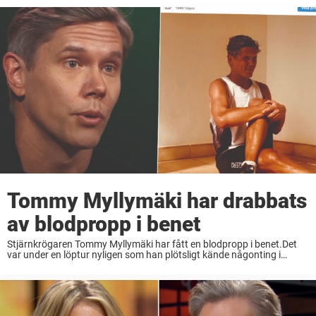
Tommy Myllymäki har drabbats
av blodpropp i benet
Stjärnkrögaren Tommy Myllymäki har fått en blodpropp i benet.Det
var under en löptur nyligen som han plötsligt kände någonting i
vaden.”Behandlingen har påbörjats och allt är under kontroll”, skriver
”Mästerkocken”-profilen på Instagram. Stjärnkrögaren Tommy
Myllymäki, ...