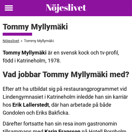
Toggle
menu
Tommy Myllymäki
Nöjeslivet
»
Tommy Myllymäki
Tommy Myllymäki
är en svensk kock och tv-profil,
född i Katrineholm, 1978.
Vad jobbar Tommy Myllymäki med?
Efter att ha utbildat sig på restaurangprogrammet vid
Lindengymnasiet i Katrineholm inledde han sin karriär
hos
Erik Lallerstedt
, där han arbetade på både
Gondolen och Eriks Bakficka.
Därefter fortsatte han sin resa inom gastronomin
tillsammans med
Karin Fransson
på Hotell Borgholm