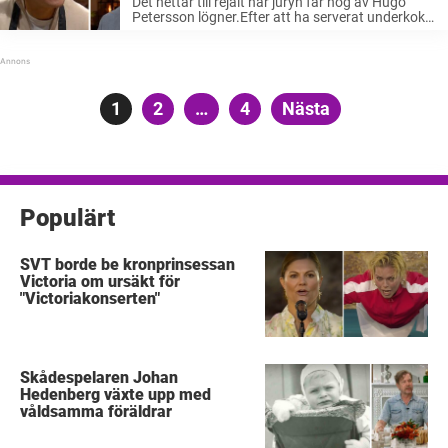
Det hettar till rejält när juryn får nog av Hugo
Petersson lögner.Efter att ha serverat underkokt
ris sätter stjärnkocken Tommy Myllymäki ner
foten.– Men vilka tror du att vi är?, ryter han
ifrån. Vi är ...
Sidnumrering
Sida
1
Sida
2
…
Sida
4
Nästa
för
inlägg
Populärt
SVT borde be kronprinsessan
Victoria om ursäkt för
"Victoriakonserten"
Skådespelaren Johan
Hedenberg växte upp med
våldsamma föräldrar