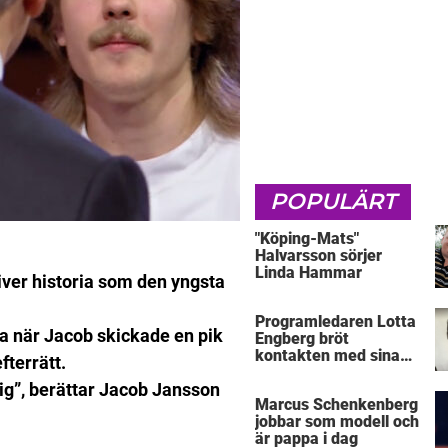
POPULÄRT
"Köping-Mats"
Halvarsson sörjer
Linda Hammar
river historia som den yngsta
Programledaren Lotta
ra när Jacob skickade en pik
Engberg bröt
kontakten med sina
fterrätt.
föräldrar
dig”, berättar Jacob Jansson
Marcus Schenkenberg
jobbar som modell och
är pappa i dag