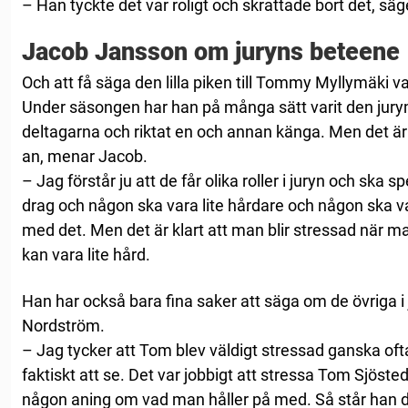
– Han tyckte det var roligt och skrattade bort det, sä
Jacob Jansson om juryns beteene
Och att få säga den lilla piken till Tommy Myllymäki var
Under säsongen har han på många sätt varit den jur
deltagarna och riktat en och annan känga. Men det är 
an, menar Jacob.
– Jag förstår ju att de får olika roller i juryn och ska sp
drag och någon ska vara lite hårdare och någon ska var
med det. Men det är klart att man blir stressad när m
kan vara lite hård.
Han har också bara fina saker att säga om de övriga i
Nordström.
– Jag tycker att Tom blev väldigt stressad ganska ofta
faktiskt att se. Det var jobbigt att stressa Tom Sjöste
någon aning om vad man håller på med. Så står han där