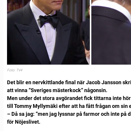
Foto: TV4
Det blir en nervkittlande final när Jacob Jansson sk
att vinna ”Sveriges mästerkock” någonsin.
Men under det stora avgörandet fick tittarna inte hö
till Tommy Myllymäki efter att ha fått frågan om sin e
– Då sa jag: ”men jag lyssnar på farmor och inte på 
för Nöjeslivet.