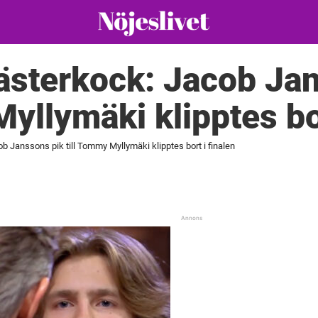
ästerkock: Jacob Ja
Myllymäki klipptes bor
 Janssons pik till Tommy Myllymäki klipptes bort i finalen