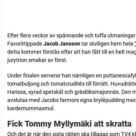
Efter flera veckor av spännande och tuffa utmaningar s
Favorittippade
Jacob Jansson
tar slutligen hem hela
detta kommer förstås efter att han fått till en helt m
jurytrion smakar av först.
Under finalen serverar han nämligen en puttanescafy
tomatbuljong och tomatcrudités till förrätt. Huvudrät
Harissa, syrad spetskål och gräslöksmajonnäs. Den 
avslutas med Jacobs farmors egna brylépudding med 
kardemummasmul.
Fick Tommy Myllymäki att skratta
Och det är när den sista rätten ska tillagas som TV4 kli