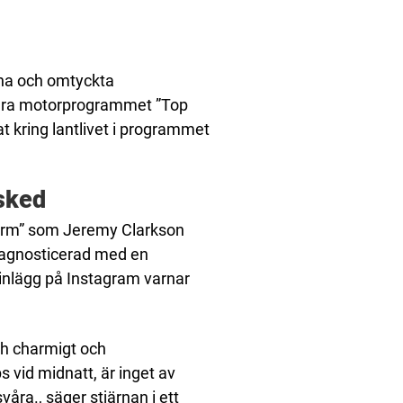
rna och omtyckta
lära motorprogrammet ”Top
at kring lantlivet i programmet
sked
 farm” som Jeremy Clarkson
diagnosticerad med en
t inlägg på Instagram varnar
.
ch charmigt och
 vid midnatt, är inget av
svåra., säger stjärnan i ett