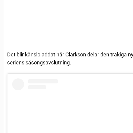
Det blir känsloladdat när Clarkson delar den tråkiga n
seriens säsongsavslutning.