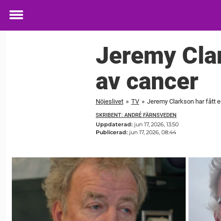
Toggle
menu
Jeremy Clar
av cancer
Nöjeslivet
»
TV
»
Jeremy Clarkson har fått 
SKRIBENT: ANDRÉ FÄRNSVEDEN
Uppdaterad:
jun 17, 2026, 13:50
Publicerad:
jun 17, 2026, 08:44