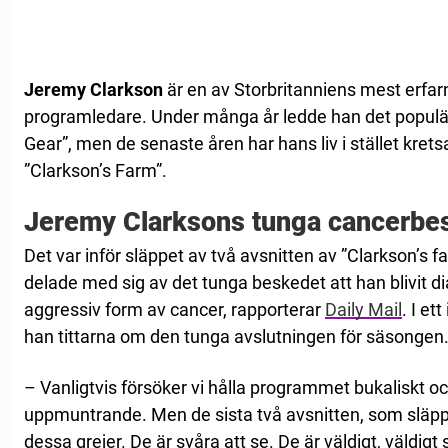
Jeremy Clarkson
är en av Storbritanniens mest erfa
programledare. Under många år ledde han det popu
Gear”, men de senaste åren har hans liv i stället krets
”Clarkson’s Farm”.
Jeremy Clarksons tunga cancerbe
Det var inför släppet av två avsnitten av ”Clarkson’s
delade med sig av det tunga beskedet att han blivit 
aggressiv form av cancer, rapporterar
Daily Mail
. I et
han tittarna om den tunga avslutningen för säsongen
– Vanligtvis försöker vi hålla programmet bukaliskt o
uppmuntrande. Men de sista två avsnitten, som släpps
dessa grejer. De är svåra att se. De är väldigt, väldigt 