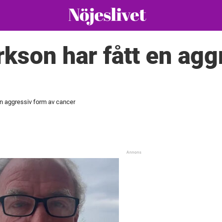
kson har fått en agg
en aggressiv form av cancer