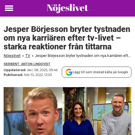
Toggle
menu
Jesper Börjesson bryter tystnaden
om nya karriären efter tv-livet –
starka reaktioner från tittarna
Nöjeslivet
»
TV
»
Jesper Börjesson bryter tystnaden om nya karriären efter tv-livet – starka reaktioner från tittarna
SKRIBENT: ANTON LINDQVIST
Uppdaterad:
dec 08, 2025, 09:46
Lägg till som önskad källa på Google
Publicerad:
feb 10, 2022, 12:03