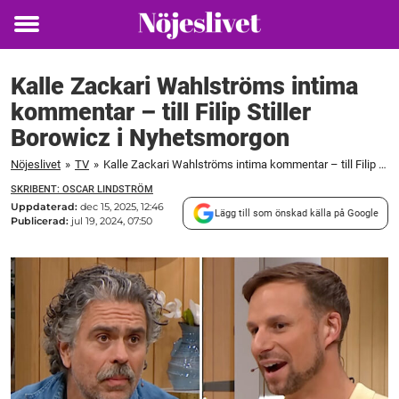
Toggle
menu
Kalle Zackari Wahlströms intima
kommentar – till Filip Stiller
Borowicz i Nyhetsmorgon
Nöjeslivet
»
TV
»
Kalle Zackari Wahlströms intima kommentar – till Filip Stiller Borowicz i Nyhetsmorgon
SKRIBENT: OSCAR LINDSTRÖM
Uppdaterad:
dec 15, 2025, 12:46
Lägg till som önskad källa på Google
Publicerad:
jul 19, 2024, 07:50