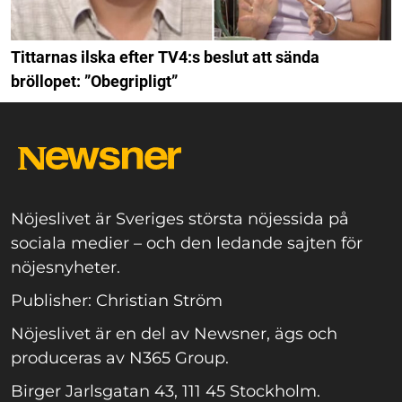
Tittarnas ilska efter TV4:s beslut att sända
bröllopet: ”Obegripligt”
Nöjeslivet är Sveriges största nöjessida på
sociala medier – och den ledande sajten för
nöjesnyheter.
Publisher: Christian Ström
Nöjeslivet är en del av Newsner, ägs och
produceras av N365 Group.
Birger Jarlsgatan 43, 111 45 Stockholm.