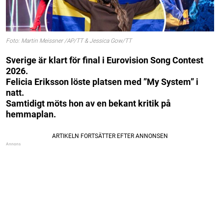
Foto: Martin Meissner /AP/TT & Jessica Gow/TT
Sverige är klart för final i Eurovision Song Contest
2026.
Felicia Eriksson löste platsen med ”My System” i
natt.
Samtidigt möts hon av en bekant kritik på
hemmaplan.