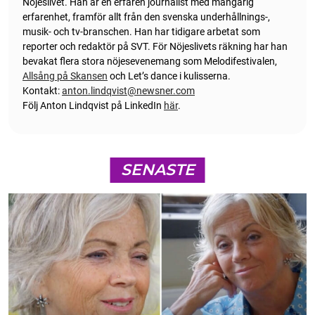
Nöjeslivet. Han är en erfaren journalist med mångårig
erfarenhet, framför allt från den svenska underhållnings-,
musik- och tv-branschen. Han har tidigare arbetat som
reporter och redaktör på SVT. För Nöjeslivets räkning har han
bevakat flera stora nöjesevenemang som Melodifestivalen,
Allsång på Skansen
och Let’s dance i kulisserna.
Kontakt:
anton.lindqvist@newsner.com
Följ Anton Lindqvist på LinkedIn
här
.
SENASTE