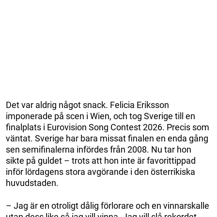
Det var aldrig något snack. Felicia Eriksson
imponerade på scen i Wien, och tog Sverige till en
finalplats i Eurovision Song Contest 2026. Precis som
väntat. Sverige har bara missat finalen en enda gång
sen semifinalerna infördes från 2008. Nu tar hon
sikte på guldet – trots att hon inte är favorittippad
inför lördagens stora avgörande i den österrikiska
huvudstaden.
– Jag är en otroligt dålig förlorare och en vinnarskalle
utan dess like så jag vill vinna. Jag vill slå rekordet