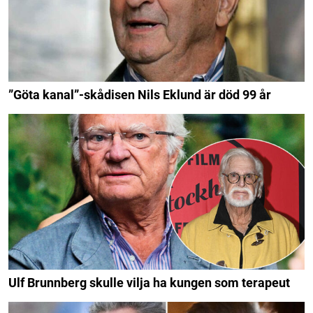
”Göta kanal”-skådisen Nils Eklund är död 99 år
Ulf Brunnberg skulle vilja ha kungen som terapeut