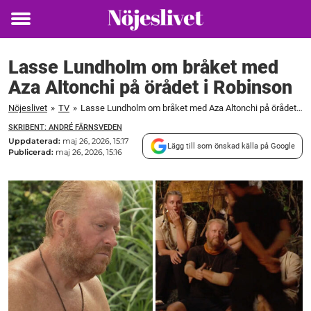
Toggle
menu
Lasse Lundholm om bråket med
Aza Altonchi på örådet i Robinson
Nöjeslivet
»
TV
»
Lasse Lundholm om bråket med Aza Altonchi på örådet i Robinson
SKRIBENT: ANDRÉ FÄRNSVEDEN
Uppdaterad:
maj 26, 2026, 15:17
Lägg till som önskad källa på Google
Publicerad:
maj 26, 2026, 15:16