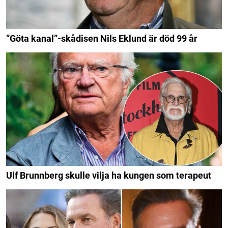
”Göta kanal”-skådisen Nils Eklund är död 99 år
Ulf Brunnberg skulle vilja ha kungen som terapeut