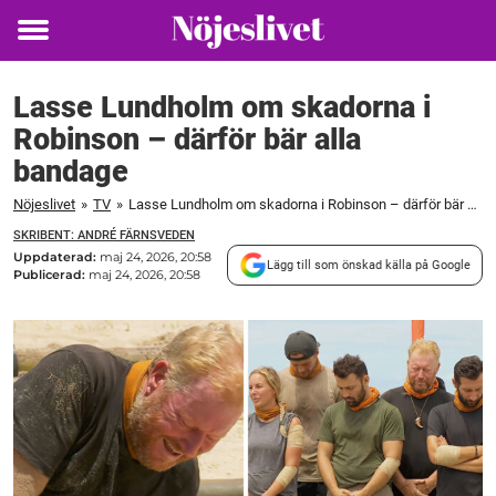
Toggle
menu
Lasse Lundholm om skadorna i
Robinson – därför bär alla
bandage
Nöjeslivet
»
TV
»
Lasse Lundholm om skadorna i Robinson – därför bär alla bandage
SKRIBENT: ANDRÉ FÄRNSVEDEN
Uppdaterad:
maj 24, 2026, 20:58
Lägg till som önskad källa på Google
Publicerad:
maj 24, 2026, 20:58