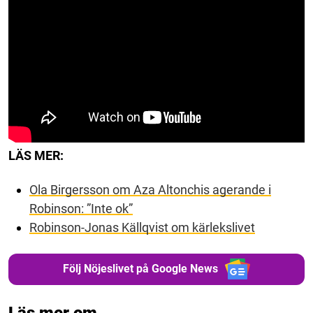
LÄS MER:
Ola Birgersson om Aza Altonchis agerande i
Robinson: ”Inte ok”
Robinson-Jonas Källqvist om kärlekslivet
Följ Nöjeslivet på Google News
Läs mer om...