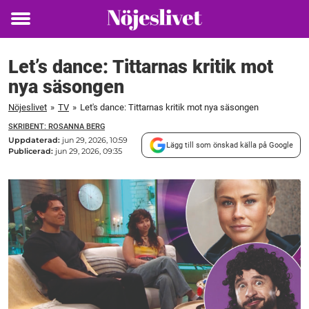
Toggle
menu
Let’s dance: Tittarnas kritik mot
nya säsongen
Nöjeslivet
»
TV
»
Let's dance: Tittarnas kritik mot nya säsongen
SKRIBENT: ROSANNA BERG
Uppdaterad:
jun 29, 2026, 10:59
Lägg till som önskad källa på Google
Publicerad:
jun 29, 2026, 09:35