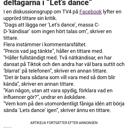
deltagarna i ”Let’s dance”
I en diskussionsgrupp om TV4 på
Facebook
lyfter en
upprörd tittare sin kritik.
”Dags att lägga ner ’Let’s dance’, massa C-
D-’kändisar’ som ingen hört talas om”, skriver en
tittare.
Flera instämmer i kommentarsfältet.
”Precis vad jag tänkte”, håller en tittare med.
”Håller fullständigt med. Två nätkändisar, en har
dansat på Tiktok och den andra har väl bara suttit och
’blarrat’ på telefonen”, skriver en annan tittare.
”Det är bara sådana som vill vara med så dom blir
kända”, skriver en annan tittare.
”Kan någon, utan att vara spydig, förklara vad en
influencer gör?”, undrar en åskådare.
”Vem kom på den utomordentligt fåniga idén att börja
sända ’Lets dance’ igen”, skriver ännu en tittare.