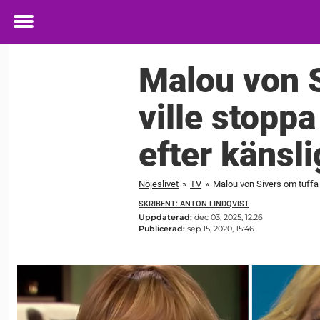
Toggle
menu
Malou von S
ville stoppa
efter känsl
Nöjeslivet
»
TV
»
Malou von Sivers om tuffa 
SKRIBENT: ANTON LINDQVIST
Uppdaterad:
dec 03, 2025, 12:26
Publicerad:
sep 15, 2020, 15:46