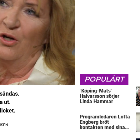
POPULÄRT
"Köping-Mats"
 sändas.
Halvarsson sörjer
Linda Hammar
a ut.
icket.
Programledaren Lotta
Engberg bröt
kontakten med sina
föräldrar