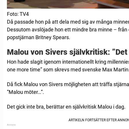
Foto: TV4
Då passade hon på att dela med sig av många minnen f
Dessutom avslöjade hon ett mindre bra minne – från 
popstjärnan Britney Spears.
Malou von Sivers självkritisk: ”Det 
Hon hade slagit igenom internationellt kring millenni
one more time” som skrevs med svenske Max Martin
Då fick Malou von Sivers möjligheten att träffa stjärn
”Malou möter…”.
Det gick inte bra, berättar en självkritisk Malou i dag.