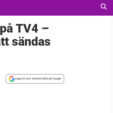
 på TV4 –
att sändas
Lägg till som önskad källa på Google