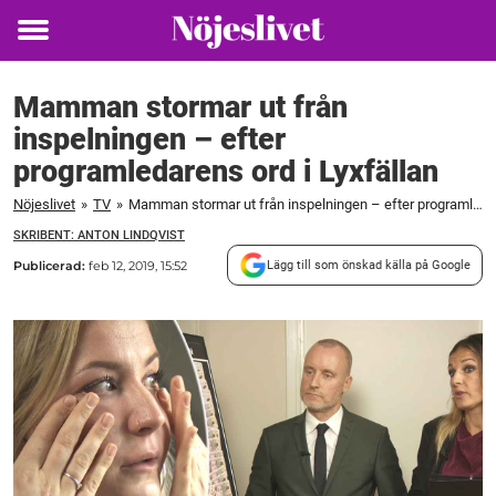
Toggle
menu
Mamman stormar ut från
inspelningen – efter
programledarens ord i Lyxfällan
Nöjeslivet
»
TV
»
Mamman stormar ut från inspelningen – efter programledarens ord i Lyxfällan
SKRIBENT: ANTON LINDQVIST
Publicerad:
feb 12, 2019, 15:52
Lägg till som önskad källa på Google