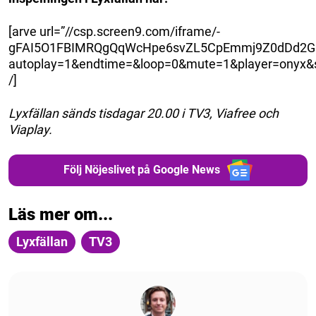
[arve url=”//csp.screen9.com/iframe/-
gFAI5O1FBIMRQgQqWcHpe6svZL5CpEmmj9Z0dDd2Gp
autoplay=1&endtime=&loop=0&mute=1&player=onyx&st
/]
Lyxfällan sänds tisdagar 20.00 i TV3, Viafree och
Viaplay.
Följ Nöjeslivet på Google News
Läs mer om...
Lyxfällan
TV3