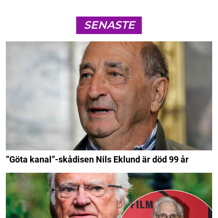
SENASTE
”Göta kanal”-skådisen Nils Eklund är död 99 år