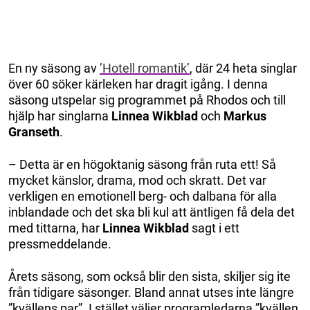
En ny säsong av
’Hotell romantik’
, där 24 heta singlar
över 60 söker kärleken har dragit igång. I denna
säsong utspelar sig programmet på Rhodos och till
hjälp har singlarna
Linnea Wikblad
och
Markus
Granseth
.
– Detta är en högoktanig säsong från ruta ett! Så
mycket känslor, drama, mod och skratt. Det var
verkligen en emotionell berg- och dalbana för alla
inblandade och det ska bli kul att äntligen få dela det
med tittarna, har
Linnea Wikblad
sagt i ett
pressmeddelande.
Årets säsong, som också blir den sista, skiljer sig ite
från tidigare säsonger. Bland annat utses inte längre
”kvällens par”. I stället väljer programledarna ”kvällen