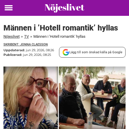
Toggle
menu
Männen i ’Hotell romantik’ hyllas
Nöjeslivet
»
TV
»
Männen i 'Hotell romantik' hyllas
SKRIBENT: JONNA CLAESSON
Uppdaterad:
jun 29, 2026, 08:26
Lägg till som önskad källa på Google
Publicerad:
jun 29, 2026, 08:25