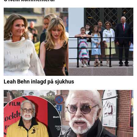
Leah Behn inlagd på sjukhus